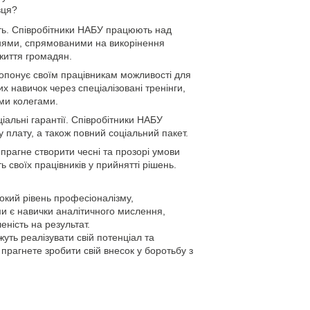
вця?
сть. Співробітники НАБУ працюють над
ями, спрямованими на викорінення
життя громадян.
опонує своїм працівникам можливості для
х навичок через спеціалізовані тренінги,
ими колегами.
іальні гарантії. Співробітники НАБУ
 плату, а також повний соціальний пакет.
 прагне створити чесні та прозорі умови
 своїх працівників у прийнятті рішень.
окий рівень професіоналізму,
ми є навички аналітичного мислення,
еність на результат.
уть реалізувати свій потенціал та
прагнете зробити свій внесок у боротьбу з