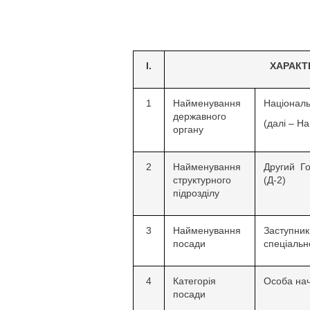
І.
ХАРАКТ
1
Найменування
Національ
державного
(далі – Н
органу
2
Найменування
Другий Го
структурного
(Д-2)
підрозділу
3
Найменування
Заступн
посади
спеціально
4
Категорія
Особа нач
посади