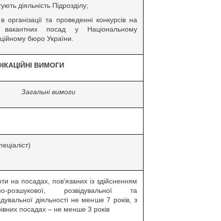
ують діяльність Підрозділу;
в організації та проведенні конкурсів на
я вакантних посад у Національному
ційному бюро України.
ФІКАЦІЙНІ ВИМОГИ
Загальні вимоги
пеціаліст)
ти на посадах, пов'язаних із здійсненням
вно-розшукової, розвідувальної та
ідувальної діяльності не менше 7 років, з
рівних посадах – не менше 3 років