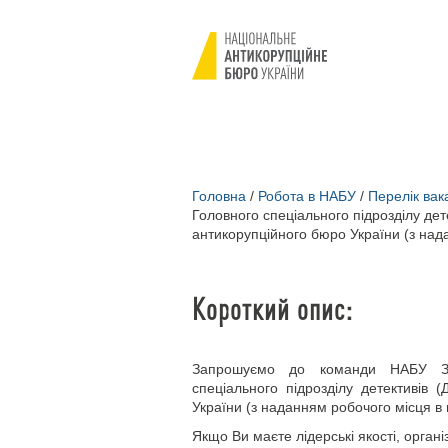
Головна
/
Робота в НАБУ
/
Перелік вак
Головного спеціального підрозділу дет
антикорупційного бюро України (з нада
Короткий опис:
Запрошуємо до команди НАБУ Зас
спеціального підрозділу детективів 
України (з наданням робочого місця в м
Якщо Ви маєте лідерські якості, орган