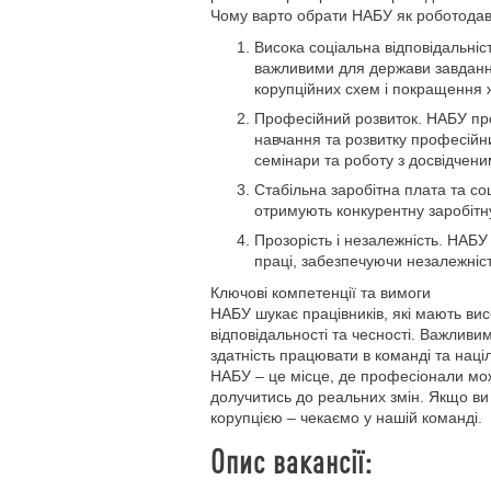
Чому варто обрати НАБУ як роботода
Висока соціальна відповідальні
важливими для держави завданн
корупційних схем і покращення 
Професійний розвиток. НАБУ пр
навчання та розвитку професійни
семінари та роботу з досвідчен
Стабільна заробітна плата та соц
отримують конкурентну заробітну
Прозорість і незалежність. НАБУ
праці, забезпечуючи незалежність
Ключові компетенції та вимоги
НАБУ шукає працівників, які мають вис
відповідальності та чесності. Важливи
здатність працювати в команді та націл
НАБУ – це місце, де професіонали мож
долучитись до реальних змін. Якщо ви 
корупцією – чекаємо у нашій команді.
Опис вакансії: