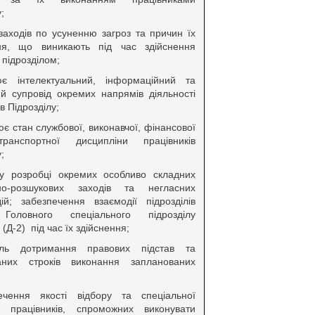
;
заходів по усуненню загроз та причин їх
ня, що виникають під час здійснення
 підрозділом;
ює інтелектуальний, інформаційний та
ий супровід окремих напрямів діяльності
в Підрозділу;
ює стан службової, виконавчої, фінансової
ранспортної дисципліни працівників
;
 у розробці окремих особливо складних
но-розшукових заходів та негласних
ій; забезпечення взаємодії підрозділів
 Головного спеціального підрозділу
 (Д-2) під час їх здійснення;
оль дотримання правових підстав та
аних строків виконання запланованих
ечення якості відбору та спеціальної
ки працівників, спроможних виконувати