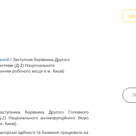
UA
ансій
/
Заступник Керівника Другого
ективів (Д-2) Національного
нням робочого місця в м. Києві)
тупника Керівника Другого Головного
(Д-2) Національного антикорупційного бюро
. Києві).
ізаторські здібності та бажання працювати на