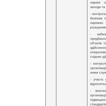
окремі о
заходи та 
- контрол
безпеки п
окремих
розшукови
- забезп
придбання
об’єктів 
здійсн
оператив
слідчих ді
- контро
організа
ними служ
- участь 
відносять
- внесе
організа
підвищенн
стандарт