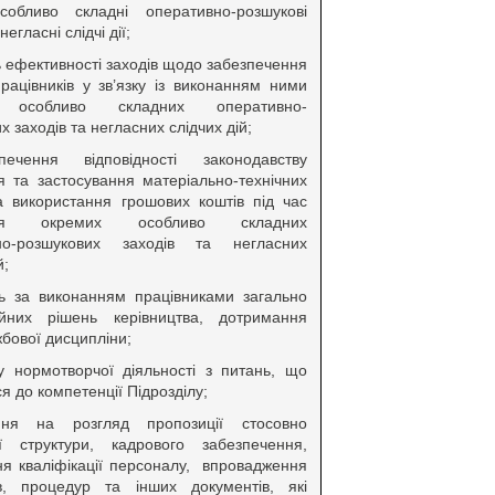
собливо складні оперативно-розшукові
негласні слідчі дії;
ь ефективності заходів щодо забезпечення
рацівників у зв’язку із виконанням ними
 особливо складних оперативно-
х заходів та негласних слідчих дій;
ечення відповідності законодавству
 та застосування матеріально-технічних
та використання грошових коштів під час
ення окремих особливо складних
но-розшукових заходів та негласних
й;
ль за виконанням працівниками загально
ційних рішень керівництва, дотримання
бової дисципліни;
у нормотворчої діяльності з питань, що
ся до компетенції Підрозділу;
ння на розгляд пропозиції стосовно
ції структури, кадрового забезпечення,
я кваліфікації персоналу, впровадження
ів, процедур та інших документів, які