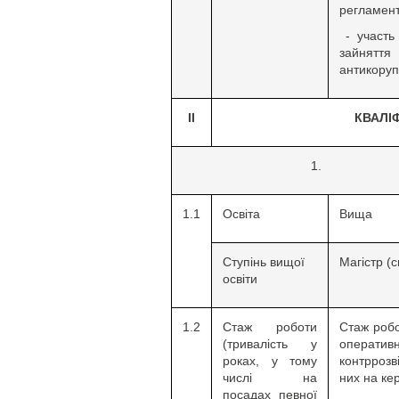
регламент
- участь 
зайнятт
антикоруп
ІІ
КВАЛІ
1.1
Освіта
Вища
Ступінь вищої
Магістр (с
освіти
1.2
Стаж роботи
Стаж робо
(тривалість у
операти
роках, у тому
контррозв
числі на
них на ке
посадах певної