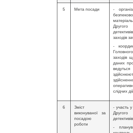
5
Мета посади
- органі
безпеков
матеріал
Другого
детективі
заходів з
- коорди
Головного
заходів 
даних про
ведутьс
здійснюю
здійсн
оператив
слідчих ді
6
Зміст
- участь 
виконуваної за
Другого
посадою
детективів
роботи
- планув
контрол