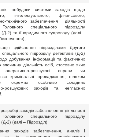
зація побудови системи заходів щодо
ого, інтелектуального, фінансового,
ьно-технічного забезпечення діяльності
 Головного спеціального підрозділу
в (Д-2) та її юридичного супроводу (далі –
абезпечення);
нація здійснення підрозділами Другого
 спеціального підрозділу детективів (Д-2)
щодо добування інформації та фактичних
 злочинну діяльність осіб, стосовно яких
я оперативно-розшукові справи чи
ться кримінальні провадження, шляхом
ення окремих особливо складних
но-розшукових заходів та негласних
й.
у розробці заходів забезпечення діяльності
 Головного спеціального підрозділу
 (Д-2) (далі – Підрозділ);
ання заходів забезпечення, аналіз і
ь за їх виконанням працівниками