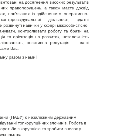
ієнтовані на досягнення високих результатів
ійних правопорушень, а також маєте досвід
ах, пов'язаних із здійсненням оперативно-
онтррозвідувальної діяльності, здатні
е розвинуті навички у сфері міжособистісної
планувати, контролювати роботу та брати на
ція та орієнтація на розвиток, незалежність
иплінованість, позитивна репутація — ваші
саме Вас.
аїну разом з нами!
раїни (НАБУ) є незалежним державним
лідуванні топкорупційних злочинів. Робота в
оротьби з корупцією та зробити внесок у
успільства.