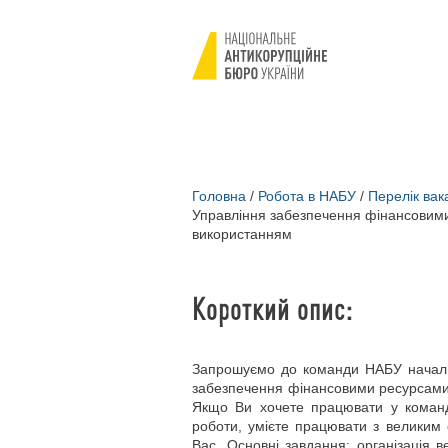
Головна
/
Робота в НАБУ
/
Перелік вак
Управління забезпечення фінансовими
використанням
Короткий опис:
Запрошуємо до команди НАБУ начальн
забезпечення фінансовими ресурсами,
Якщо Ви хочете працювати у команді
роботи, умієте працювати з великим 
Вас. Основні завдання: організація в