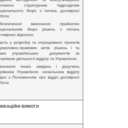
опомоги структурним підрозділам
аціонального бюро з питань договірної
боти;
абезпечення виконання прийнятих
аціональним бюро рішень з питань
говірних відносин;
асть у розробці та опрацюванні проєктів
ормативно-правових актів, рішень і та
нших управлінських документів за
прямом діяльності відділу та Управління;
иконання інших завдань і доручень
рівника Управління, начальника відділу
ідно з Положенням про відділ договірної
оботи
ФІКАЦІЙНІ ВИМОГИ