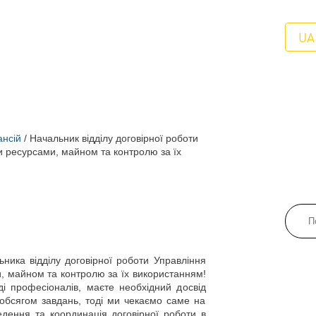
UA
ансій
/
Начальник відділу договірної роботи
 ресурсами, майном та контролю за їх
ика відділу договірної роботи Управління
 майном та контролю за їх використанням!
 професіоналів, маєте необхідний досвід
обсягом завдань, тоді ми чекаємо саме на
едення та координація договірної роботи в