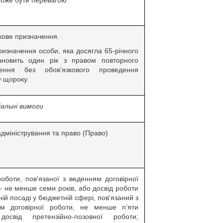
оже бути перевагою
кове призначення.
ризначення особи, яка досягла 65-річного
тановить один рік з правом повторного
чення без обов’язкового проведення
у щороку.
іальні вимоги
адміністрування та право (Право)
роботи, пов'язаної з веденням договірної
– не менше семи років, або досвід роботи
ній посаді у бюджетній сфері, пов'язаний з
ям договірної роботи, не менше п’яти
 досвід претензійно-позовної роботи;