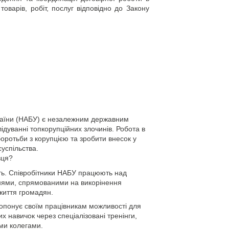
 товарів, робіт, послуг відповідно до Закону
раїни (НАБУ) є незалежним державним
лідуванні топкорупційних злочинів. Робота в
оротьби з корупцією та зробити внесок у
успільства.
вця?
сть. Співробітники НАБУ працюють над
ями, спрямованими на викорінення
життя громадян.
опонує своїм працівникам можливості для
х навичок через спеціалізовані тренінги,
ими колегами.