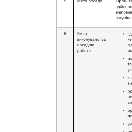
5
Мета посади
Організ
здійсне
відпов
закупівл
6
Зміст
з
виконуваної за
к
посадою
в
роботи
ро
ро
т
ук
ко
ви
о
п
вр
ор
до
уч
н