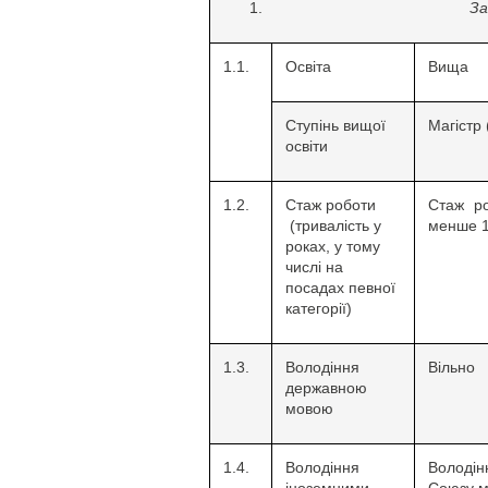
За
1.1.
Освіта
Вища
Ступінь вищої
Магістр 
освіти
1.2.
Стаж роботи
Стаж р
(тривалість у
менше 1
роках, у тому
числі на
посадах певної
категорії)
1.3.
Володіння
Вільно
державною
мовою
1.4.
Володіння
Володін