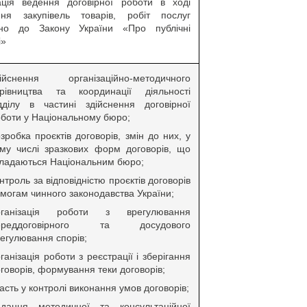
ація ведення договірної роботи в ході
ння закупівель товарів, робіт послуг
ідно до Закону України «Про публічні
і»
дійснення організаційно-методичного
ерівництва та координації діяльності
ідділу в частині здійснення договірної
боти у Національному бюро;
зробка проєктів договорів, змін до них, у
ому числі зразкових форм договорів, що
ладаються Національним бюро;
нтроль за відповідністю проєктів договорів
могам чинного законодавства України;
рганізація роботи з врегулювання
ереддоговірного та досудового
егулювання спорів;
ганізація роботи з реєстрації і зберігання
говорів, формування теки договорів;
асть у контролі виконання умов договорів;
адання методичної та консультаційної