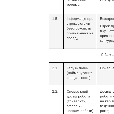
іноземними
Союзу м
мовами
1.5.
Інформація про
Безстро
строковість чи
Строк п
безстроковість
віку, с
призначення на
призна
посаду
конкурс
2. Спец
2.1.
Галузь знань
Бізнес, 
(найменування
спеціальності)
2.2.
Спеціальний
Досвід 
досвід роботи
роботи 
(тривалість,
на керів
сфера чи
веденн
напрям роботи)
років;