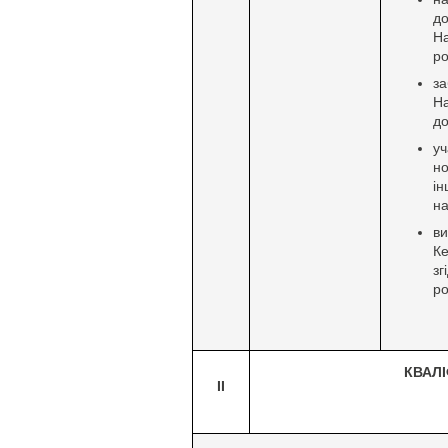
д
Н
ро
з
Н
до
уч
н
і
на
в
Ке
зг
р
КВАЛІ
ІІ