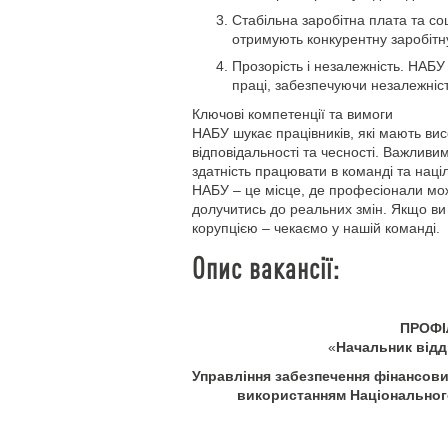
Стабільна заробітна плата та соц
отримують конкурентну заробітну
Прозорість і незалежність. НАБУ
праці, забезпечуючи незалежність
Ключові компетенції та вимоги
НАБУ шукає працівників, які мають вис
відповідальності та чесності. Важливи
здатність працювати в команді та націл
НАБУ – це місце, де професіонали мож
долучитись до реальних змін. Якщо ви 
корупцією – чекаємо у нашій команді.
Опис вакансії:
ПРОФІ
«
Начальник відд
Управління забезпечення фінансови
використанням Національног