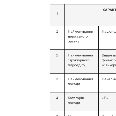
ХАРАК
І
1
Найменування
Націона
державного
органу
2
Найменування
Відділ 
структурного
фінансо
підрозділу
їх вико
3
Найменування
Начальн
посади
4
Категорія
«Б»
посади