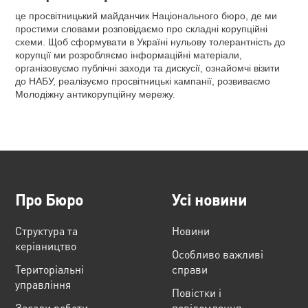
це просвітницький майданчик Національного бюро, де ми
простими словами розповідаємо про складні корупційні
схеми. Щоб сформувати в Україні нульову толерантність до
корупції ми розробляємо інформаційні матеріали,
організовуємо публічні заходи та дискусії, ознайомчі візити
до НАБУ, реалізуємо просвітницькі кампанії, розвиваємо
Молодіжну антикорупційну мережу.
Про Бюро
Усі новини
Структура та
Новини
керівництво
Особливо важливі
Територіальні
справи
управління
Повістки і
Засади роботи
повідомлення