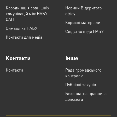
Координація зовнішніх
Новини Відкритого
комунікацій між НАБУ і
офісу
САП
Корисні матеріали
Cимволіка НАБУ
Слідство веде НАБУ
Контакти для медіа
Контакти
Інше
Контакти
Рада громадського
контролю
Публічні закупівлі
Безоплатна правнича
допомога