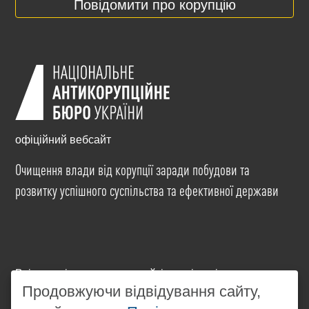
Повідомити про корупцію
офіційний вебсайт
Очищення влади від корупції заради побудови та
розвитку успішного суспільства та ефективної держави
Всі матеріали на цьому сайті розміщені на умовах
ліцензії
Creative Commons Attribution-NonCommercial-
Продовжуючи відвідування сайту,
NoDerivatives 4.0 International
. Використання будь-