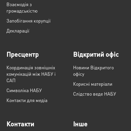
Взаємодія з
громадськістю
Запобігання корупції
Декларації
Пресцентр
Відкритий офіс
Координація зовнішніх
Новини Відкритого
комунікацій між НАБУ і
офісу
САП
Корисні матеріали
Cимволіка НАБУ
Слідство веде НАБУ
Контакти для медіа
Контакти
Інше