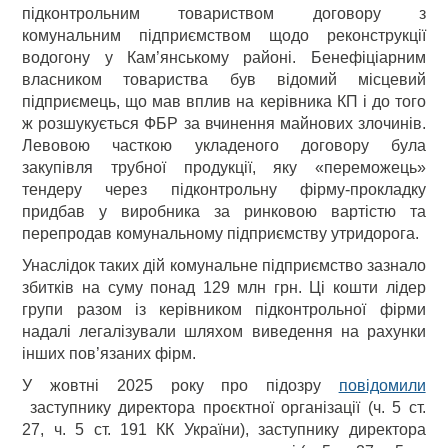
підконтрольним товариством договору з
комунальним підприємством щодо реконструкції
водогону у Кам’янському районі. Бенефіціарним
власником товариства був відомий місцевий
підприємець, що мав вплив на керівника КП і до того
ж розшукується ФБР за вчинення майнових злочинів.
Левовою часткою укладеного договору була
закупівля трубної продукції, яку «переможець»
тендеру через підконтрольну фірму-прокладку
придбав у виробника за ринковою вартістю та
перепродав комунальному підприємству утридорога.
Унаслідок таких дій комунальне підприємство зазнало
збитків на суму понад 129 млн грн. Ці кошти лідер
групи разом із керівником підконтрольної фірми
надалі легалізували шляхом виведення на рахунки
інших пов’язаних фірм.
У жовтні 2025 року про підозру
повідомили
заступнику директора проєктної організації (ч. 5 ст.
27, ч. 5 ст. 191 КК України), заступнику директора