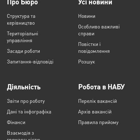
Про Бюро
Усі новини
Структура та
Новини
керівництво
Особливо важливі
Територіальні
справи
управління
Повістки і
Засади роботи
повідомлення
Запитання-відповіді
Розшук
Діяльність
Робота в НАБУ
Звіти про роботу
Перелік вакансій
Дані та інфографіка
Архів вакансій
Фінанси
Правила прийому
Взаємодія з
громадськістю