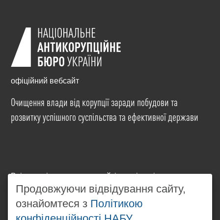
офіційний вебсайт
Очищення влади від корупції заради побудови та
розвитку успішного суспільства та ефективної держави
Всі матеріали на цьому сайті розміщені на умовах
Продовжуючи відвідування сайту,
ліцензії
Creative Commons Attribution-NonCommercial-
NoDerivatives 4.0 International
. Використання будь-
ознайомтеся з
Політикою
яких матеріалів, розміщених на сайті, дозволяється
конфіденційності НАБУ
за умови посилання на
www.nabu.gov.ua
в