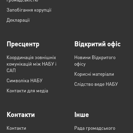
Запобігання корупції
Декларації
Пресцентр
Відкритий офіс
Координація зовнішніх
Новини Відкритого
комунікацій між НАБУ і
офісу
САП
Корисні матеріали
Cимволіка НАБУ
Слідство веде НАБУ
Контакти для медіа
Контакти
Інше
Контакти
Рада громадського