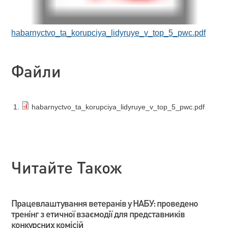
habarnyctvo_ta_korupciya_lidyruye_v_top_5_pwc.pdf
Файли
habarnyctvo_ta_korupciya_lidyruye_v_top_5_pwc.pdf
Читайте Також
Працевлаштування ветеранів у НАБУ: проведено
тренінг з етичної взаємодії для представників
конкурсних комісій