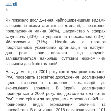
ukr.pdf
).
Як показало дослідження, найпоширенішими видами
злочинів, із якими стикаються компанії, є незаконне
привласнення майна (46%), шахрайство у сферах
закупівель (33%) та управління персоналом (33%),
кіберзлочини (31%). Невтішним є прогноз
представників українських організацій на наступні
два роки: вони вважають, що корупція
залишатиметься найбільш суттєвим економічним
злочином для їхніх компаній.
Нагадуємо, що з 2001 року кожні два роки компанія
PwC проводить всесвітнє дослідження дослідження
щодо визначення ставлення організацій до
економічних злочинів. В Україні дослідження
проводиться з 2009 року, що дозволило експертам
PwC спостерігати за тенденціями стосовно найбільш
поширених видів економічних злочинів та
шахрайства. В опитуванні 2018 року взяв участь 101