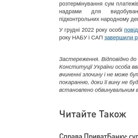
розтермінування сум платежів
надрами для видобува
підконтрольних народному деп
У грудні 2022 року особі
пові
року НАБУ і САП
завершили р
Застереження. Відповідно до
Конституції України особа в
вчиненні злочину і не може б
покаранню, доки її вину не бу
встановлено обвинувальним в
Читайте Також
Справа ПриватБанку: су