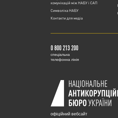
комунікацій між НАБУ і САП
Cимволіка НАБУ
Контакти для медіа
0 800 213 200
cпеціальна
телефонна лінія
офіційний вебсайт