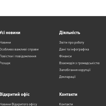
Усі новини
Діяльність
Новини
Звіти про роботу
Особливо важливі справи
Дані та інфографіка
Повістки і повідомлення
Фінанси
Розшук
Взаємодія з громадськістю
Запобігання корупції
Декларації
Відкритий офіс
Контакти
Новини Відкритого офісу
Контакти