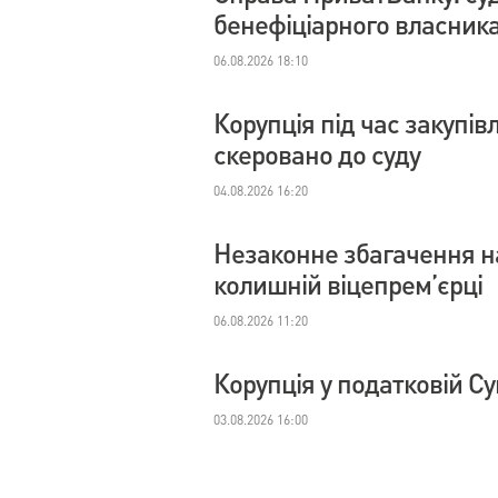
бенефіціарного власник
06.08.2026 18:10
Корупція під час закупі
скеровано до суду
04.08.2026 16:20
Незаконне збагачення на
колишній віцепрем’єрці
06.08.2026 11:20
Корупція у податковій С
03.08.2026 16:00