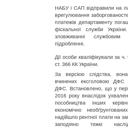
НАБУ і САП відправили на ла
врегулювання заборгованосте
платежів департаменту пога
фіскальної служби Україн
зловживанні службовим
підробленні.
Дії особи кваліфікували за ч. 5 
ст. 366 КК України.
За версією слідства, вона
вчинених ексголовою ДФС 
ДФС. Встановлено, що у пері
2016 року внаслідок ухвале
пособництва інших керів
економічно необґрунтован
надійшло рентної плати на за
заподіяно тяжкі наслі