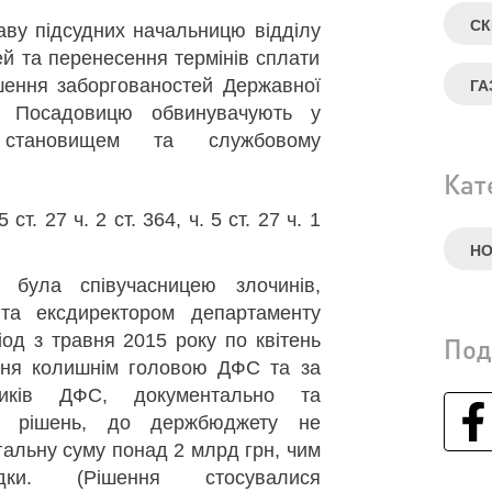
СК
ву підсудних начальницю відділу
й та перенесення термінів сплати
шення заборгованостей Державної
ГА
и. Посадовицю обвинувачують у
 становищем та службовому
Кат
ст. 27 ч. 2 ст. 364, ч. 5 ст. 27 ч. 1
Н
 була співучасницею злочинів,
та ексдиректором департаменту
од з травня 2015 року по квітень
Под
ння колишнім головою ДФС та за
ників ДФС, документально та
их рішень, до держбюджету не
гальну суму понад 2 млрд грн, чим
дки. (Рішення стосувалися