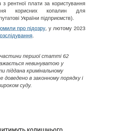
 з рентної плати за користування
ння корисних копалин для
утатові України підприємств).
домили про підозру
, у лютому 2023
озслідування
.
 частини першої статті 62
важається невинуватою у
ути піддана кримінальному
де доведено в законному порядку і
ироком суду.
дитимуть колишнього