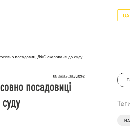
UA
тосовно посадовиці ДФС скероване до суду
версія для друку
осовно посадовиці
 суду
Тег
НА