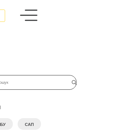
и
БУ
САП