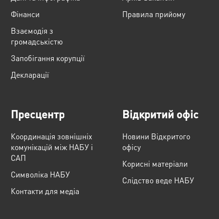
Фінанси
Правила прийому
Взаємодія з
громадськістю
Запобігання корупції
Декларації
Пресцентр
Відкритий офіс
Координація зовнішніх
Новини Відкритого
комунікацій між НАБУ і
офісу
САП
Корисні матеріали
Cимволіка НАБУ
Слідство веде НАБУ
Контакти для медіа