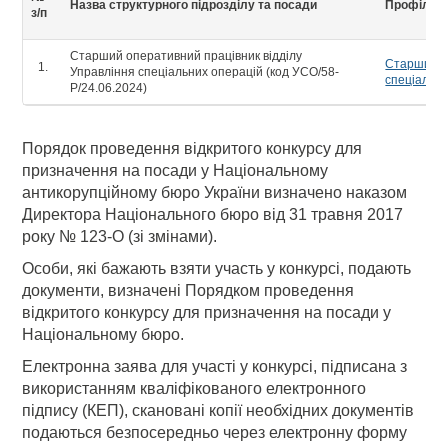
Назва структурного підрозділу та посади
Профіль 
з/п
Старший оперативний працівник відділу
Старший оп
Управління спеціальних операцій (код УСО/58-
спеціальни
Р/24.06.2024)
Порядок проведення відкритого конкурсу для
призначення на посади у Національному
антикорупційному бюро України визначено наказом
Директора Національного бюро від 31 травня 2017
року № 123-О (зі змінами).
Особи, які бажають взяти участь у конкурсі, подають
документи, визначені Порядком проведення
відкритого конкурсу для призначення на посади у
Національному бюро.
Електронна заява для участі у конкурсі, підписана з
використанням кваліфікованого електронного
підпису (КЕП), скановані копії необхідних документів
подаються безпосередньо через електронну форму