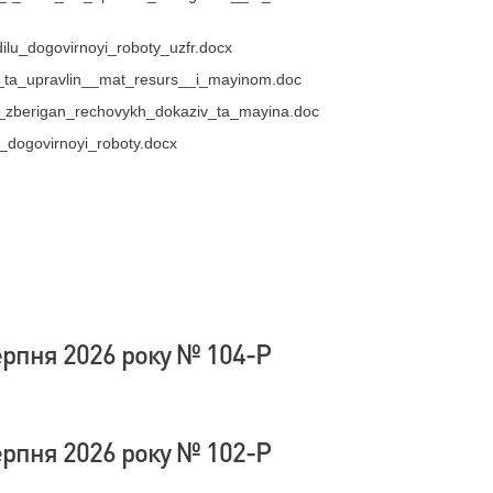
ilu_dogovirnoyi_roboty_uzfr.docx
__ta_upravlin__mat_resurs__i_mayinom.doc
_zberigan_rechovykh_dokaziv_ta_mayina.doc
_dogovirnoyi_roboty.docx
ерпня 2026 року № 104-Р
ерпня 2026 року № 102-Р