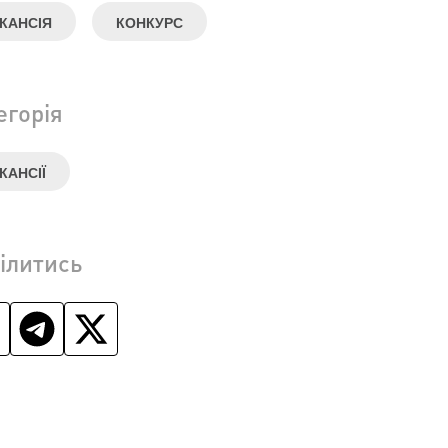
КАНСІЯ
КОНКУРС
егорія
КАНСІЇ
ілитись