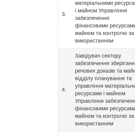
матеріальними ресурс
і майном Управління
3.
забезпечення
фінансовими ресурсам
майном та контролю за 
використанням
Завідувач сектору
забезпечення зберіганн
речових доказів та май
відділу планування та
управління матеріальн
4.
ресурсами і майном
Управління забезпечен
фінансовими ресурсам
майном та контролю за 
використанням