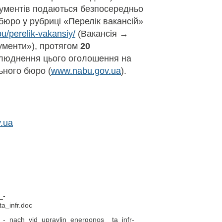
окументів подаються безпосередньо
бюро у рубриці «Перелік вакансій»
u/perelik-vakansiy/
(Вакансія →
ументи»), протягом
20
люднення цього оголошення на
ьного бюро (
www.nabu.gov.ua
).
.ua
_-
a_infr.doc
_-_nach_vid_upravlin_energonos__ta_infr-