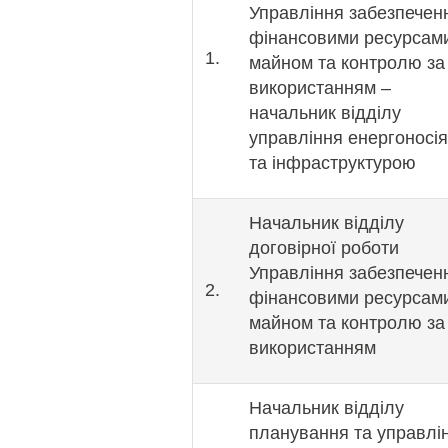
Управління забезпечен
фінансовими ресурсам
1.
майном та контролю за 
використанням –
начальник відділу
управління енергоносі
та інфраструктурою
Начальник відділу
договірної роботи
Управління забезпечен
2.
фінансовими ресурсам
майном та контролю за 
використанням
Начальник відділу
планування та управлі