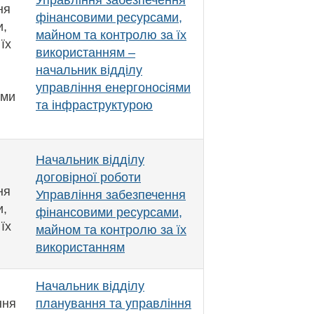
Управління забезпечення
ня
фінансовими ресурсами,
и,
майном та контролю за їх
їх
використанням –
начальник відділу
управління енергоносіями
ями
та інфраструктурою
Начальник відділу
договірної роботи
ня
Управління забезпечення
и,
фінансовими ресурсами,
їх
майном та контролю за їх
використанням
Начальник відділу
ння
планування та управління