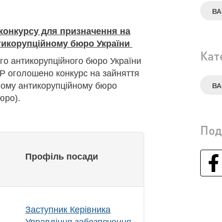
ВА
конкурсу для призначення на
тикорупційному бюро України
Кат
о антикорупційного бюро України
-Р оголошено конкурс на зайняття
ному антикорупційному бюро
ВА
юро).
Под
Профіль посади
Заступник Керівника