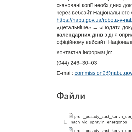
скановані копії необхідних д
через вебсайт Національного 
https://nabu.gov.ua/robota-v-nab
«Детальніше» → «Подати док
календарних днів
з дня опри
офіційному вебсайті Націонал
Контактна інформація:
(044) 246–30–03
E-mail:
commission2@nabu.gov
Файли
profil_posady_zast_kerivn_upr
_nach_vid_upravlin_energonos__t
profil_posady_zast_kerivn_upr