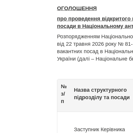
ОГОЛОШЕННЯ
про проведення відкритого 
посади в Національному ан
Розпорядженням Національног
від 22 травня 2026 року № 81
вакантних посад в Національ
України (далі – Національне б
№
Назва структурного
з/
підрозділу та посади
п
Заступник Керівника