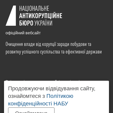
офіційний вебсайт
Очищення влади від корупції заради побудови та
розвитку успішного суспільства та ефективної держави
Всі матеріали на цьому сайті розміщені на умовах
ліцензії
Creative Commons Attribution-NonCommercial-
Продовжуючи відвідування сайту,
NoDerivatives 4.0 International
. Використання будь-
ознайомтеся з
Політикою
яких матеріалів, розміщених на сайті, дозволяється
конфіденційності НАБУ
за умови посилання на
www.nabu.gov.ua
в
незалежності від повного або часткового