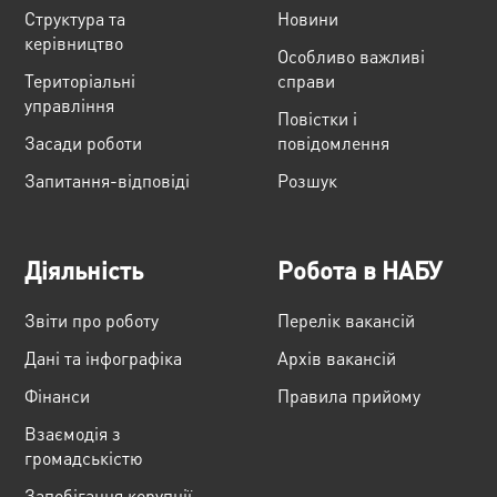
Структура та
Новини
керівництво
Особливо важливі
Територіальні
справи
управління
Повістки і
Засади роботи
повідомлення
Запитання-відповіді
Розшук
Діяльність
Робота в НАБУ
Звіти про роботу
Перелік вакансій
Дані та інфографіка
Архів вакансій
Фінанси
Правила прийому
Взаємодія з
громадськістю
Запобігання корупції