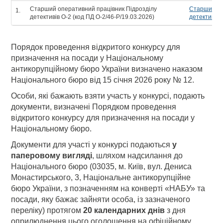
Старший оперативний працівник Підрозділу
Старший оп
1.
детективів О-2 (код ПД О-2/46-Р/19.03.2026)
детективів 
Порядок проведення відкритого конкурсу для
призначення на посади у Національному
антикорупційному бюро України визначено наказом
Національного бюро від 15 січня 2026 року № 12.
Особи, які бажають взяти участь у конкурсі, подають
документи, визначені Порядком проведення
відкритого конкурсу для призначення на посади у
Національному бюро.
Документи для участі у конкурсі подаються
у
паперовому вигляді
, шляхом надсилання до
Національного бюро (03035, м. Київ, вул. Дениса
Монастирського, 3, Національне антикорупційне
бюро України, з позначенням на конверті «НАБУ» та
посади, яку бажає зайняти особа, із зазначеного
переліку) протягом
20 календарних днів
з дня
оприлюднення цього оголошення на офіційному