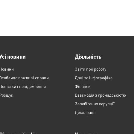
Усі новини
Діяльність
Новини
Звіти про роботу
Особливо важливі справи
Дані та інфографіка
Повістки і повідомлення
Фінанси
Розшук
Взаємодія з громадськістю
Запобігання корупції
Декларації