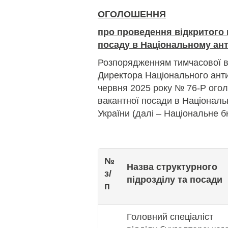
ОГОЛОШЕННЯ
про проведення відкритого 
посаду в Національному ан
Розпорядженням тимчасової 
Директора Національного анти
червня 2025 року № 76-Р огол
вакантної посади в Націонал
України (далі – Національне б
№
Назва структурного
з/
підрозділу та посади
п
Головний спеціаліст