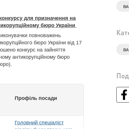
ВА
конкурсу для призначення на
тикорупційному бюро України
Кат
виконувачки повноважень
корупційного бюро України від 17
ошено конкурс на зайняття
ВА
ьному антикорупційному бюро
юро).
Под
Профіль посади
Головний спеціаліст