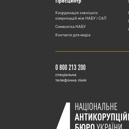
Пресцентр
Координація зовнішніх
комунікацій між НАБУ і САП
Cимволіка НАБУ
Контакти для медіа
0 800 213 200
cпеціальна
телефонна лінія