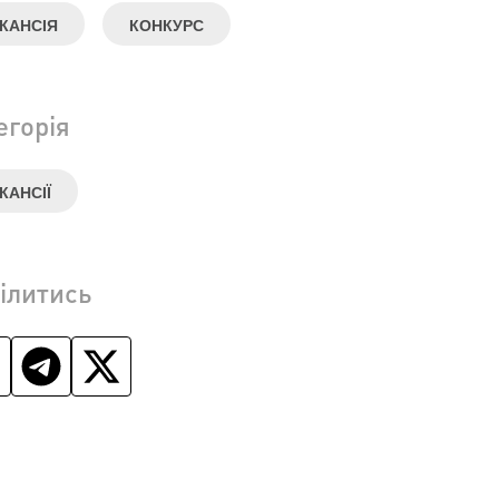
КАНСІЯ
КОНКУРС
егорія
КАНСІЇ
ілитись