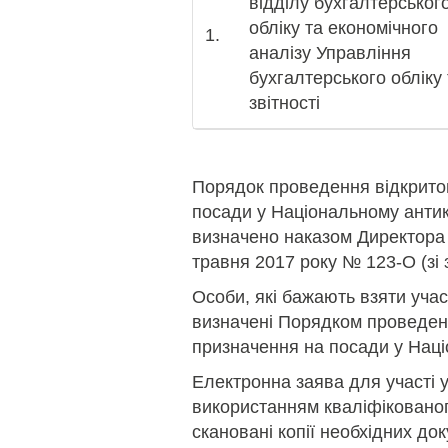
відділу бухгалтерськог
обліку та економічного
1.
аналізу Управління
бухгалтерського обліку 
звітності
Порядок проведення відкрито
посади у Національному анти
визначено наказом Директора
травня 2017 року № 123-О (зі 
Особи, які бажають взяти учас
визначені Порядком проведенн
призначення на посади у Нац
Електронна заява для участі у
використанням кваліфікованог
скановані копії необхідних д