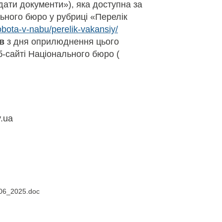
ати документи»), яка доступна за
ьного бюро у рубриці «Перелік
obota-v-nabu/perelik-vakansiy/
в
з дня оприлюднення цього
-сайті Національного бюро (
.ua
_06_2025.doc