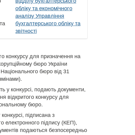
о
відділу бухгалтерського
обліку та економічного
аналізу Управління
та
бухгалтерського обліку та
звітності
го конкурсу для призначення на
корупційному бюро України
 Національного бюро від 31
змінами).
ть у конкурсі, подають документи,
я відкритого конкурсу для
іональному бюро.
 конкурсі, підписана з
о електронного підпису (КЕП),
окументів подаються безпосередньо