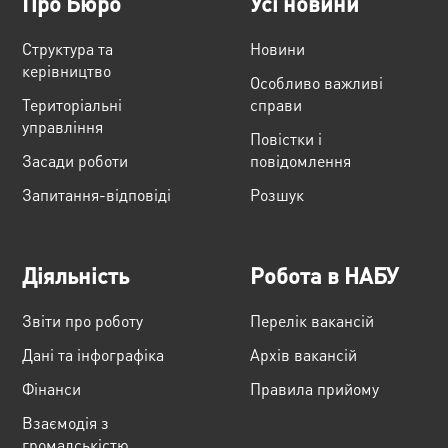
Про Бюро
Усі новини
Структура та
Новини
керівництво
Особливо важливі
Територіальні
справи
управління
Повістки і
Засади роботи
повідомлення
Запитання-відповіді
Розшук
Діяльність
Робота в НАБУ
Звіти про роботу
Перелік вакансій
Дані та інфографіка
Архів вакансій
Фінанси
Правила прийому
Взаємодія з
громадськістю