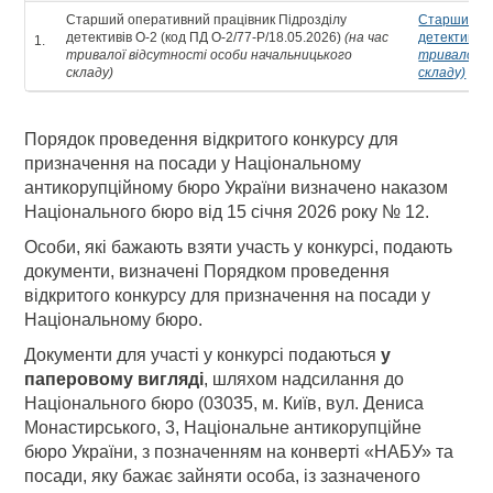
Старший оперативний працівник Підрозділу
Старший оп
детективів О-2 (код ПД О-2/77-Р/18.05.2026)
(на час
детективів 
1.
тривалої відсутності особи начальницького
тривалої в
складу)
складу)
Порядок проведення відкритого конкурсу для
призначення на посади у Національному
антикорупційному бюро України визначено наказом
Національного бюро від 15 січня 2026 року № 12.
Особи, які бажають взяти участь у конкурсі, подають
документи, визначені Порядком проведення
відкритого конкурсу для призначення на посади у
Національному бюро.
Документи для участі у конкурсі подаються
у
паперовому вигляді
, шляхом надсилання до
Національного бюро (03035, м. Київ, вул. Дениса
Монастирського, 3, Національне антикорупційне
бюро України, з позначенням на конверті «НАБУ» та
посади, яку бажає зайняти особа, із зазначеного