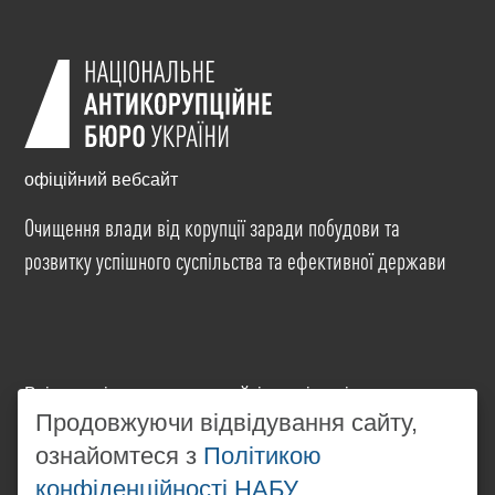
офіційний вебсайт
Очищення влади від корупції заради побудови та
розвитку успішного суспільства та ефективної держави
Всі матеріали на цьому сайті розміщені на умовах
ліцензії
Creative Commons Attribution-NonCommercial-
Продовжуючи відвідування сайту,
NoDerivatives 4.0 International
. Використання будь-
ознайомтеся з
Політикою
яких матеріалів, розміщених на сайті, дозволяється
конфіденційності НАБУ
за умови посилання на
www.nabu.gov.ua
в