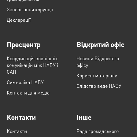
Запобігання корупції
Декларації
Пресцентр
Відкритий офіс
Координація зовнішніх
Новини Відкритого
комунікацій між НАБУ і
офісу
САП
Корисні матеріали
Cимволіка НАБУ
Слідство веде НАБУ
Контакти для медіа
Контакти
Інше
Контакти
Рада громадського