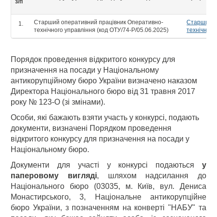
з/п
Старший оперативний працівник Оперативно-
Старший о
технічного управління (код ОТУ/74-Р/05.06.2025)
технічного
Порядок проведення відкритого конкурсу для
призначення на посади у Національному
антикорупційному бюро України визначено наказом
Директора Національного бюро від 31 травня 2017
року № 123-О (зі змінами).
Особи, які бажають взяти участь у конкурсі, подають
документи, визначені Порядком проведення
відкритого конкурсу для призначення на посади у
Національному бюро.
Документи для участі у конкурсі подаються
у
паперовому вигляді
, шляхом надсилання до
Національного бюро (03035, м. Київ, вул. Дениса
Монастирського, 3, Національне антикорупційне
бюро України, з позначенням на конверті "НАБУ" та