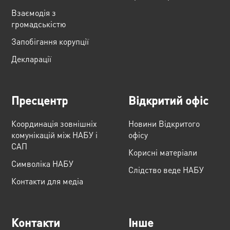
Взаємодія з
громадськістю
Запобігання корупції
Декларації
Пресцентр
Відкритий офіс
Координація зовнішніх
Новини Відкритого
комунікацій між НАБУ і
офісу
САП
Корисні матеріали
Cимволіка НАБУ
Слідство веде НАБУ
Контакти для медіа
Контакти
Інше