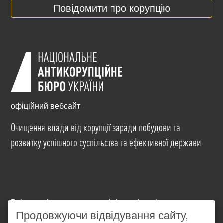
Повідомити про корупцію
офіційний вебсайт
Очищення влади від корупції заради побудови та
розвитку успішного суспільства та ефективної держави
Всі матеріали на цьому сайті розміщені на умовах
ліцензії
Creative Commons Attribution-NonCommercial-
Продовжуючи відвідування сайту,