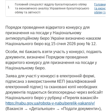
Головний спеціаліст відділу бухгалтерського обліку
Головний сп
1.
та економічного аналізу Управління бухгалтерського
та економіч
обліку та звітності
обліку та зв
Порядок проведення відкритого конкурсу для
призначення на посади у Національному
антикорупційному бюро України визначено наказом
Національного бюро від 15 січня 2026 року № 12.
Особи, які бажають взяти участь у конкурсі, подають
документи, визначені Порядком проведення
відкритого конкурсу для призначення на посади у
Національному бюро.
Заява для участі у конкурсі в електронній формі,
підписана з використанням КЕП (кваліфікований
електронний підпис) та скановані копії необхідних
документів подаються безпосередньо через вебсайт
Національного бюро у рубриці «Перелік вакансій»
https://nabu.gov.ua/robota-v-nabu/perelik-vakansiy/
(Вакансія → «Детальніше» → «Подати документи»),