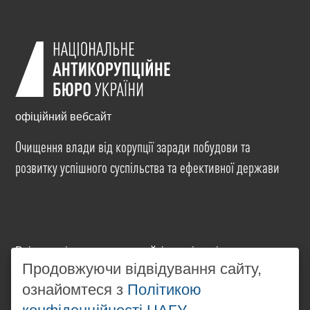
офіційний вебсайт
Очищення влади від корупції заради побудови та
розвитку успішного суспільства та ефективної держави
Всі матеріали на цьому сайті розміщені на умовах
ліцензії
Creative Commons Attribution-NonCommercial-
Продовжуючи відвідування сайту,
NoDerivatives 4.0 International
. Використання будь-
ознайомтеся з
Політикою
яких матеріалів, розміщених на сайті, дозволяється