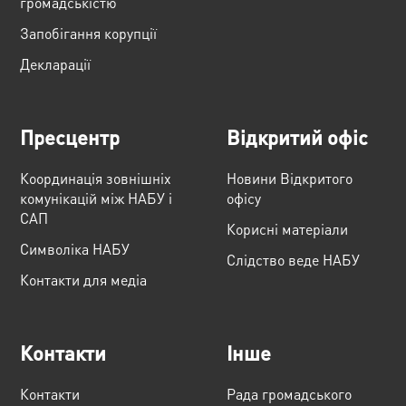
громадськістю
Запобігання корупції
Декларації
Пресцентр
Відкритий офіс
Координація зовнішніх
Новини Відкритого
комунікацій між НАБУ і
офісу
САП
Корисні матеріали
Cимволіка НАБУ
Слідство веде НАБУ
Контакти для медіа
Контакти
Інше
Контакти
Рада громадського