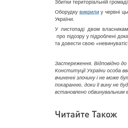
Збитки територіальній громаді
Оборудку
викрили
у червні ць
України.
У листопаді двом власникам
про підозру у підроблені док
та довести свою «невинуватість»
Застереження. Відповідно до
Конституції України особа в
вчиненні злочину і не може б
покаранню, доки її вину не бу
встановлено обвинувальним в
Читайте Також