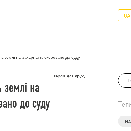
UA
ь землі на Закарпатті: скеровано до суду
версія для друку
 землі на
вано до суду
Тег
НА