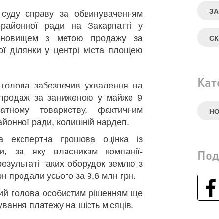
ЗА
суду справу за обвинуваченням
 районної ради на Закарпатті у
тановищем з метою продажу за
СК
ї ділянки у центрі міста площею
Кат
 голова забезпечив ухвалення на
о продаж за заниженою у майже 9
атному товариству, фактичним
Н
айонної ради, колишній нардеп.
а експертна грошова оцінка із
и, за яку власникам компанії-
Под
езультаті таких оборудок землю з
н продали усього за 9,6 млн грн.
ький голова особистим рішенням ще
вання платежу на шість місяців.