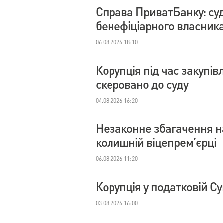
Справа ПриватБанку: су
бенефіціарного власник
06.08.2026 18:10
Корупція під час закупі
скеровано до суду
04.08.2026 16:20
Незаконне збагачення на
колишній віцепрем’єрці
06.08.2026 11:20
Корупція у податковій С
03.08.2026 16:00