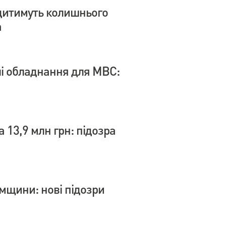
дитимуть колишнього
а
влі обладнання для МВС:
 13,9 млн грн: підозра
умщини: нові підозри