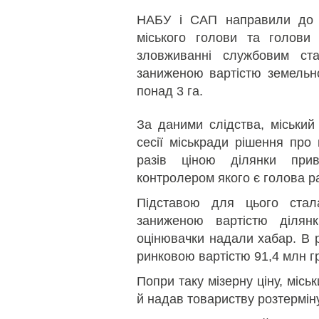
НАБУ і САП направили до 
міського голови та голови
зловживанні службовим с
заниженою вартістю земельно
понад 3 га.
За даними слідства, міський
сесії міськради рішення пр
разів ціною ділянки прив
контролером якого є голова р
Підставою для цього стал
заниженою вартістю ділянк
оцінювачки надали хабар. В р
ринковою вартістю 91,4 млн гр
Попри таку мізерну ціну, міс
й надав товариству розтерміну