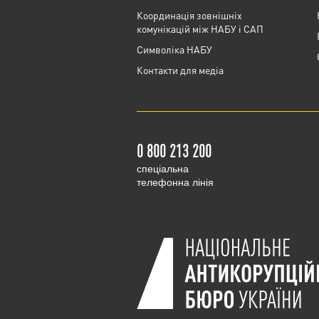
Координація зовнішніх
комунікацій між НАБУ і САП
Cимволіка НАБУ
Контакти для медіа
0 800 213 200
cпеціальна
телефонна лінія