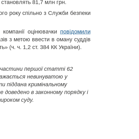
 становлять 81,7 млн грн.
ого року спільно з Служби безпеки
 компанії оцінювачки
повідомили
азів з метою ввести в оману суддів
 (ч. ч. 1,2 ст. 384 КК України).
 частини першої статті 62
важається невинуватою у
ути піддана кримінальному
де доведено в законному порядку і
ироком суду.