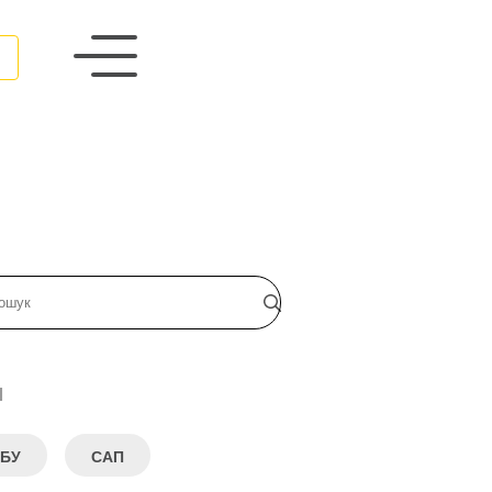
и
БУ
САП