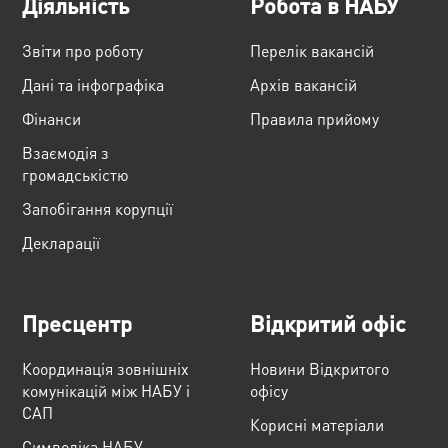
Діяльність
Робота в НАБУ
Звіти про роботу
Перелік вакансій
Дані та інфографіка
Архів вакансій
Фінанси
Правила прийому
Взаємодія з
громадськістю
Запобігання корупції
Декларації
Пресцентр
Відкритий офіс
Координація зовнішніх
Новини Відкритого
комунікацій між НАБУ і
офісу
САП
Корисні матеріали
Cимволіка НАБУ