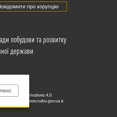
овідомити про корупцію
ади побудови та розвитку
вної держави
лено
mmercial-NoDerivatives 4.0
и посилання на
www.nabu.gov.ua
в