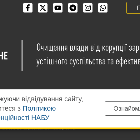
П
Очищення влади від корупції зар
успішного суспільства та ефекти
уючи відвідування сайту,
мтеся з
Політикою
Ознайом
іщені на умовах ліцензії
Creative Commons Attribution-NonCo
нційності НАБУ
ких матеріалів, розміщених на сайті, дозволяється за умов
ткового використання матеріалів.