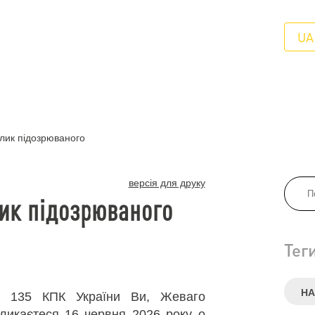
UA
клик підозрюваного
версія для друку
лик підозрюваного
Тег
НА
3, 135 КПК України Ви, Жеваго
ликаєтеся 16 червня 2026 року о