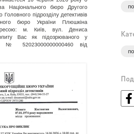
ва Національного бюро Другого
ПО
о Головного підрозділу детективів
ійного бюро України Плюшкіна
ресою: м. Київ, вул. Дениса
Кат
опиту Вас як підозрюваного у
нні № 52023000000000460 від
ПО
Под