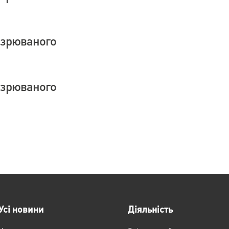
озрюваного
озрюваного
Усі новини
Діяльність