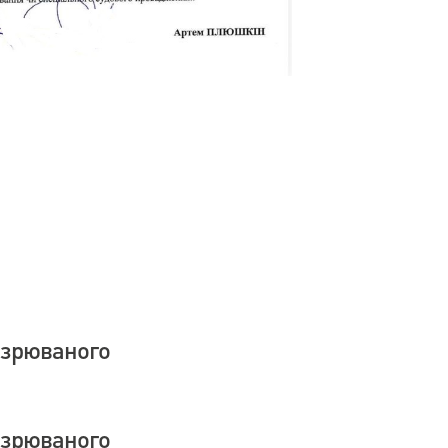
озрюваного
озрюваного