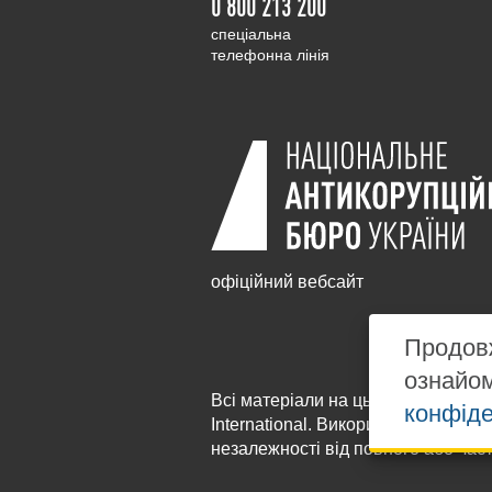
0 800 213 200
cпеціальна
телефонна лінія
офіційний вебсайт
Продовж
ознайо
Всі матеріали на цьому сайті розм
конфіде
International
. Використання будь-я
незалежності від повного або час