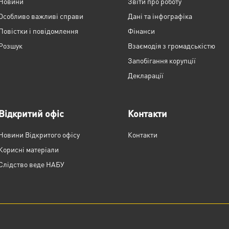
Новини
Звіти про роботу
Особливо важливі справи
Дані та інфографіка
Повістки і повідомлення
Фінанси
Розшук
Взаємодія з громадськістю
Запобігання корупції
Декларації
Відкритий офіс
Контакти
Новини Відкритого офісу
Контакти
Корисні матеріали
Слідство веде НАБУ