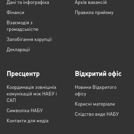
Дані та інфографіка
Архів вакансій
Фінанси
Правила прийому
Взаємодія з
громадськістю
Запобігання корупції
Декларації
Пресцентр
Відкритий офіс
Координація зовнішніх
Новини Відкритого
комунікацій між НАБУ і
офісу
САП
Корисні матеріали
Cимволіка НАБУ
Слідство веде НАБУ
Контакти для медіа