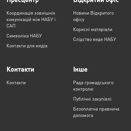
Координація зовнішніх
Новини Відкритого
комунікацій між НАБУ і
офісу
САП
Корисні матеріали
Cимволіка НАБУ
Слідство веде НАБУ
Контакти для медіа
Контакти
Інше
Контакти
Рада громадського
контролю
Публічні закупівлі
Безоплатна правнича
допомога