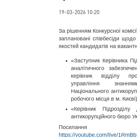
19-03-2026 10:20
За рішенням Конкурсної комісі
заплановані співбесіди щодо
якостей кандидатів на вакантн
«Заступник Керівника Під
аналітичного забезпече
керівник відділу пр
управління знанням
Національного антикоруп
робочого місця в м. Києві)
«Керівник Підрозділу 
антикорупційного бюро Ук
Посилання н
https://youtube.com/live/1RmB