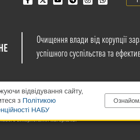
Очищення влади від корупції зар
успішного суспільства та ефекти
уючи відвідування сайту,
мтеся з
Політикою
Ознайом
іщені на умовах ліцензії
Creative Commons Attribution-NonCo
нційності НАБУ
ких матеріалів, розміщених на сайті, дозволяється за умов
ткового використання матеріалів.