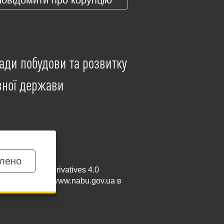
ади побудови та розвитку
вної держави
лено
mmercial-NoDerivatives 4.0
и посилання на
www.nabu.gov.ua
в