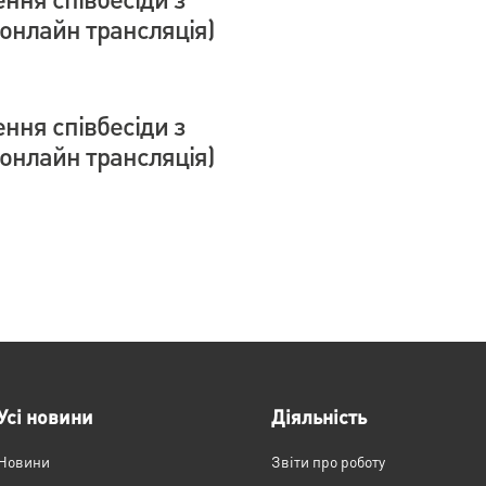
онлайн трансляція)
ння співбесіди з
онлайн трансляція)
Усі новини
Діяльність
Новини
Звіти про роботу