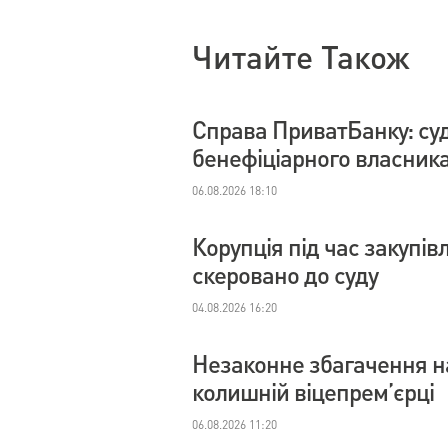
Читайте Також
Справа ПриватБанку: су
бенефіціарного власник
06.08.2026 18:10
Корупція під час закупі
скеровано до суду
04.08.2026 16:20
Незаконне збагачення на
колишній віцепрем’єрці
06.08.2026 11:20