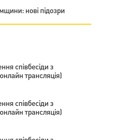
умщини: нові підозри
ння співбесіди з
онлайн трансляція)
ння співбесіди з
онлайн трансляція)
ння співбесіди з