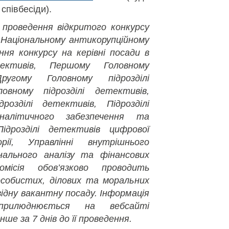
співбесіди).
у проведення відкритого конкурсу
 Національному антикорупційному
ння конкурсу на керівні посади в
тективів, Першому Головному
Другому Головному підрозділі
овному підрозділі детективів,
озділі детективів, Підрозділі
-аналітичного забезпечення та
ідрозділі детективів цифрової
орії, Управлінні внутрішнього
нального аналізу та фінансових
омісія обов’язково проводить
особистих, ділових та моральних
ідну вакантну посаду. Інформація
прилюднюється на вебсайті
е за 7 днів до її проведення.