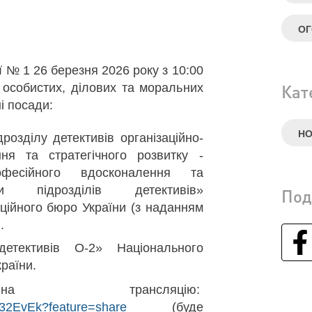
О
ї № 1 26 березня 2026 року з 10:00
 особистих, ділових та моральних
Кат
і посади:
Н
розділу детективів організаційно-
ння та стратегічного розвитку -
офесійного вдосконалення та
и підрозділів детективів»
Под
ційного бюро України (з наданням
.
детективів О-2» Національного
раїни.
а трансляцію:
b32EvEk?feature=share
(буде