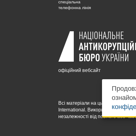
cпеціальна
телефонна лінія
офіційний вебсайт
Продовж
ознайо
Всі матеріали на цьому сайті розм
конфіде
International
. Використання будь-я
незалежності від повного або час