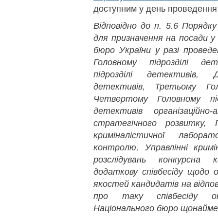
доступним у день проведення 
Відповідно до п. 5.6 Порядк
для призначення на посади у
бюро України у разі проведе
Головному підрозділі де
підрозділі детективів, 
детективів, Третьому Гол
Четвертому Головному підр
детективів організаційно
стратегічного розвитку, П
криміналістичної лаборат
контролю, Управлінні кримі
розслідувань конкурсна к
додаткову співбесіду щодо 
якостей кандидатів на відпов
про таку співбесіду о
Національного бюро щонайменш