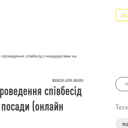
UA
проведення співбесід з кандидатами на
версія для друку
роведення співбесід
 посади (онлайн
Тег
ВІ