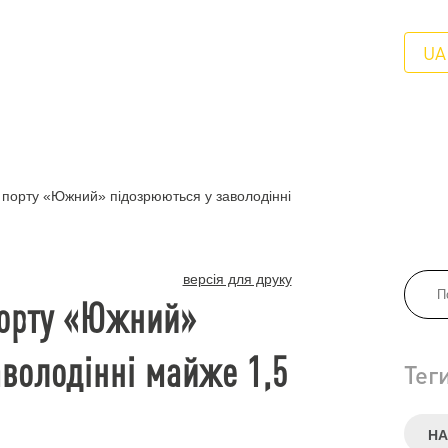
UA
 порту «Южний» підозрюються у заволодінні
версія для друку
порту «Южний»
аволодінні майже 1,5
Тег
НА