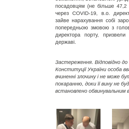
посадовцям (не більше 47,2 т
через COVID-19, в.о. дире
зайве нарахування собі зароб
попередньою змовою з голов
директора порту, призвели
державі.
Застереження. Відповідно до
Конституції України особа в
вчиненні злочину і не може б
покаранню, доки її вину не бу
встановлено обвинувальним в