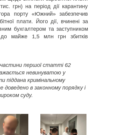
ис. грн) на період дії карантину
ктора порту «Южний» забезпечив
ітної плати. Його дії, вчинені за
ним бухгалтером та заступником
 до майже 1,5 млн грн збитків
 частини першої статті 62
важається невинуватою у
ути піддана кримінальному
де доведено в законному порядку і
ироком суду.