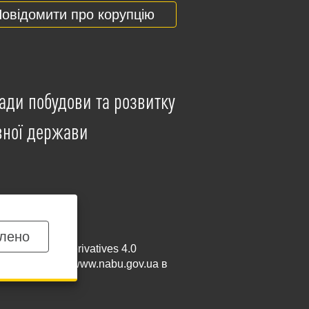
овідомити про корупцію
ади побудови та розвитку
вної держави
лено
mmercial-NoDerivatives 4.0
и посилання на
www.nabu.gov.ua
в