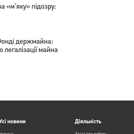
а «м’яку» підозру:
Фонді держмайна:
 легалізації майна
Усі новини
Діяльність
Новини
Звіти про роботу