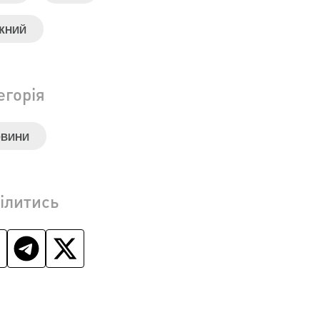
ЖНИЙ
егорія
ОВИНИ
ілитись