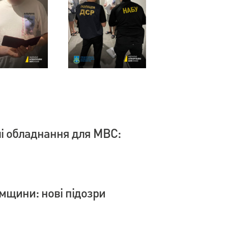
влі обладнання для МВС:
умщини: нові підозри