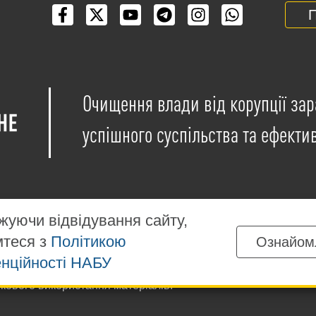
П
Очищення влади від корупції зар
успішного суспільства та ефекти
уючи відвідування сайту,
мтеся з
Політикою
Ознайом
іщені на умовах ліцензії
Creative Commons Attribution-NonCo
нційності НАБУ
ких матеріалів, розміщених на сайті, дозволяється за умов
ткового використання матеріалів.