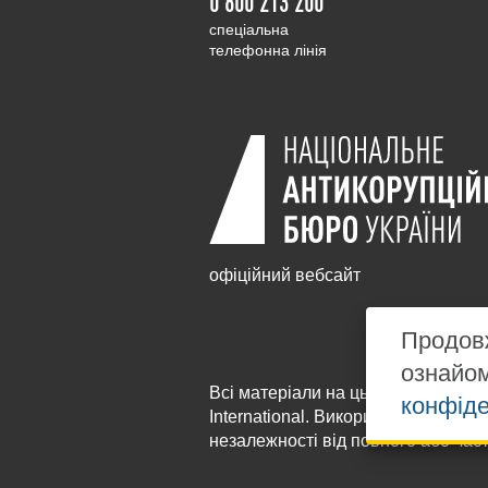
0 800 213 200
cпеціальна
телефонна лінія
офіційний вебсайт
Продовж
ознайо
Всі матеріали на цьому сайті розм
конфіде
International
. Використання будь-я
незалежності від повного або час