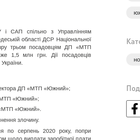
Ю
 і САП спільно з Управлінням
Одеській області ДСР Національної
Кат
дозру трьом посадовцям ДП «МТП
же 1,5 млн грн. Дії посадовців
Н
К України.
Под
ректора ДП «МТП «Южний»;
«МТП «Южний»;
 «МТП «Южний».
инення злочину.
ня по серпень 2020 року, попри
ом щодо виплати заробітної плати