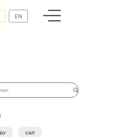
EN
и
БУ
САП