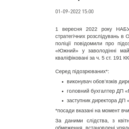
01-09-2022 15:00
1 вересня 2022 року НАБУ
стратегічних розслідувань в 
поліції повідомили про пі
«Южний» у заволодінні май
кваліфіковані за ч. 5 ст. 191 К
Серед підозрюваних*:
виконувач обов’язків ди
головний бухгалтер ДП 
заступник директора ДП
*посади вказані на момент вч
За даними слідства, з квіт
обмеження, встановлені уряд