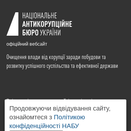
офіційний вебсайт
Очищення влади від корупції заради побудови та
розвитку успішного суспільства та ефективної держави
Всі матеріали на цьому сайті розміщені на умовах
ліцензії
Creative Commons Attribution-NonCommercial-
Продовжуючи відвідування сайту,
NoDerivatives 4.0 International
. Використання будь-
ознайомтеся з
Політикою
яких матеріалів, розміщених на сайті, дозволяється
конфіденційності НАБУ
за умови посилання на
www.nabu.gov.ua
в