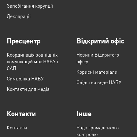
Запобігання корупції
Декларації
Пресцентр
Відкритий офіс
Координація зовнішніх
Новини Відкритого
комунікацій між НАБУ і
офісу
САП
Корисні матеріали
Cимволіка НАБУ
Слідство веде НАБУ
Контакти для медіа
Контакти
Інше
Контакти
Рада громадського
контролю