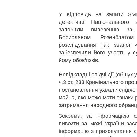
У відповідь на запити ЗМ
детективи Національного 
запобігли вивезенню за
Бориславом Розенблато
розслідування так званої 
забезпечили його участь у с
йому обов'язків.
Невідкладні слідчі дії (обшук 
ч.3 ст. 233 Кримінального про
постановлення ухвали слідчог
майна, яке може мати ознаки 
затримання народного обранц
Зокрема, за інформацією с
вивезти за межі України засо
інформацію з приховування сл