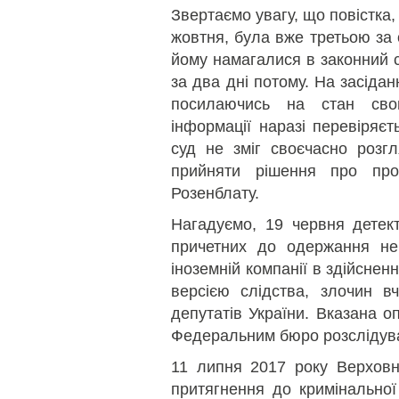
Звертаємо увагу, що повістка
жовтня, була вже третьою за 
йому намагалися в законний с
за два дні потому. На засіда
посилаючись на стан свого
інформації наразі перевіряєт
суд не зміг своєчасно розг
прийняти рішення про про
Розенблату.
Нагадуємо, 19 червня дете
причетних до одержання не
іноземній компанії в здійснен
версією слідства, злочин в
депутатів України. Вказана о
Федеральним бюро розслідув
11 липня 2017 року Верховн
притягнення до кримінальної 