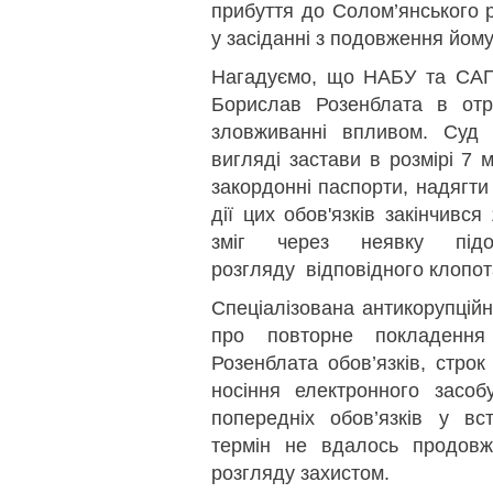
прибуття до Солом’янського р
у засіданні з подовження йому
Нагадуємо, що НАБУ та САП
Борислав Розенблата в отр
зловживанні впливом. Суд 
вигляді застави в розмірі 7 
закордонні паспорти, надягти
дії цих обов'язків закінчивс
зміг через неявку під
розгляду відповідного клопот
Спеціалізована антикорупційн
про повторне покладення
Розенблата обов’язків, строк
носіння електронного засобу
попередніх обов’язків у вс
термін не вдалось продовж
розгляду захистом.