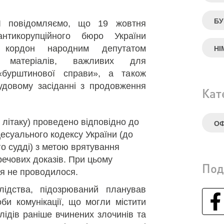
БУ
І повідомляємо, що 19 жовтня
антикорупційного бюро України
 кордон народним депутатом
НІ
м матеріалів, важливих для
«бурштинової справи», а також
удовому засіданні з продовження
Кат
у літаку) проведено відповідно до
ОФ
цесуального кодексу України (до
о судді) з метою врятування
речових доказів. При цьому
Под
я не проводилося.
лідства, підозрюваний планував
би комунікації, що могли містити
ідів раніше вчинених злочинів та