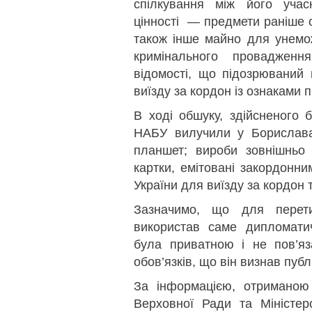
спілкування між його учас
цінності — предмети раніше о
також інше майно для унемо
кримінального провадженн
відомості, що підозрюваний 
виїзду за кордон із ознаками 
В ході обшуку, здійсненого б
НАБУ вилучили у Борислава
планшет; вироби зовнішньо 
картки, емітовані закордонн
України для виїзду за кордон
Зазначимо, що для перет
використав саме дипломатич
була приватною і не пов’я
обов’язків, що він визнав публ
За інформацією, отриманою
Верховної Ради та Міністер