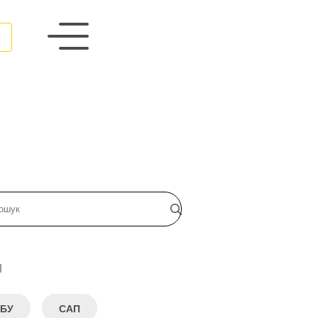
и
БУ
САП