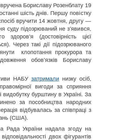
, вручена Бориславу Розенблату 19
останні шість днів. Першу повістку
посіб вручити 14 жовтня, другу —
ння суду підозрюваний не з’явився,
 здоров’я (достовірність цієї
ься). Через такі дії підозрюваного
лянути клопотання прокурора та
довження обов’язків Бориславу
ктиви НАБУ
затримали
низку осіб,
правомірної вигоди за сприяння
ні видобутку бурштину в Україні. За
чинено за пособництва народних
перація відбувалась за співпраці з
ань (США).
а Рада України надала згоду на
відповідальності двох фігурантів