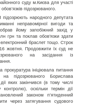
айонного суду м.Києва для участі
 обов’язків підозрюваного.
 підозрюють народного депутата
иманні неправомірної вигоди та
обрав йому запобіжний захід у
млн грн та поклав обов'язки здати
 електронний браслет тощо. Строк
я 16 жовтня. Продовжити їх суд не
озрюваного на засідання із
ання.
а прокуратура ініціювала питання
 на підозрюваного Борислава
 дії яких закінчився (в тому числі
 контролю), оскільки термін дії
тановлений законом п’ятиденний
ити через затягування судового