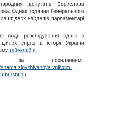
народних депутатів Борислава
ова. Однак подання Генерального
арешт двох нардепів парламентарі
і події розслідування однієї з
ційних справ в історії України
ному
тайм-лайні
.
а за посиланням:
cs/shema-zlovzhivannya-vplivom-
u-burshtinu