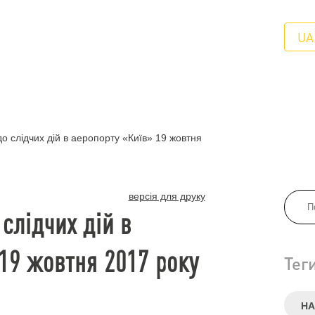
UA
 слідчих дій в аеропорту «Київ» 19 жовтня
версія для друку
слідчих дій в
19 жовтня 2017 року
Тег
НА