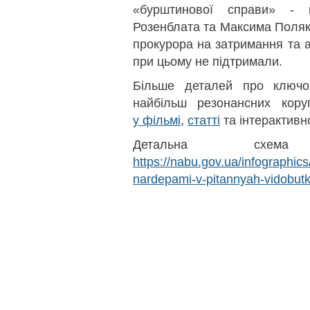
«бурштинової справи» - 
Розенблата та Максима Поляк
прокурора на затримання та 
при цьому не підтримали.
Більше деталей про ключов
найбільш резонансних коруп
у фільмі
,
статті
та інтерактив
Детальна схем
https://nabu.gov.ua/infographi
nardepami-v-pitannyah-vidobutk