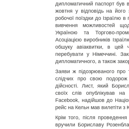
дипломатичний паспорт був 
жовтня у відповідь на його 
робочої поїздки до Ізраїлю в
вивчення можливостей щод
Україною та Торгово-про
Асоціацією виробників Ізраїл
обшуку авіаквитки, в цей 
перебувати у Німеччині. За
дипломатичного, а також зако
Заяви ж підозрюваного про т
слідчих про свою подорож 
дійсності. Лист, який Бори
своїх слів опублікував на 
Facebook, надійшов до Націо
рейс на Кельн мав вилетіти з 
Крім того, після проведення
вручили Бориславу Розенблат