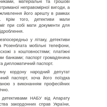
никами, матеріальні та грошові
триманої неправомірної вигоди, а
жливлення його арешту в рамках
я. Крім того, детективи мали
міг при собі мати документи для
підроблення.
езпосередньо у літаку, детективи
 Розенблата мобільні телефони,
схожі з коштовностями; платіжні
ими банками; паспорт громадянина
 та дипломатичний паспорт.
ину кордону народний депутат
ний паспорт, хоча його поїздка
заною з виконанням професійних
ічно.
 детективами НАБУ від Апарату
ства закордонних справ України,