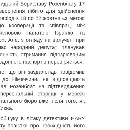
виданий Бориславу Розенблату 17
звернення нібито для здійснення
 період з 18 по 22 жовтня «з метою
о кооперації та співпраці між
мисловою палатою Ізраїлю та
ю». Але, з огляду на вилучені при
час народний депутат планував
конність отримання підозрюваним
рдонного паспортів перевіряється.
е, що він заздалегідь повідомив
до Німеччини, не відповідають
слав Розенблат на підтвердження
персональній сторінці у мережі
нального бюро вже після того, як
Києва.
 обшуку в літаку детективи НАБУ
у повістки про необхідність його