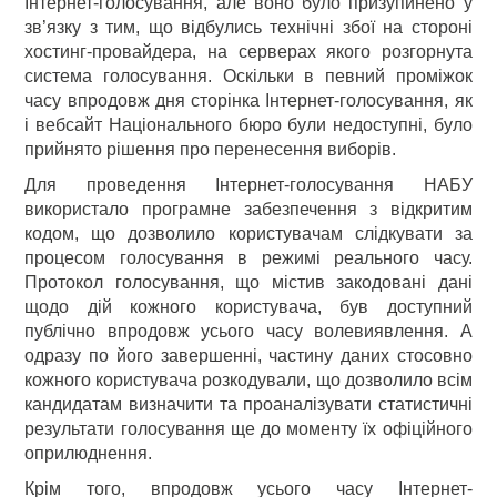
Інтернет-голосування, але воно було призупинено у
зв’язку з тим, що відбулись технічні збої на стороні
хостинг-провайдера, на серверах якого розгорнута
система голосування. Оскільки в певний проміжок
часу впродовж дня сторінка Інтернет-голосування, як
і вебсайт Національного бюро були недоступні, було
прийнято рішення про перенесення виборів.
Для проведення Інтернет-голосування НАБУ
використало програмне забезпечення з відкритим
кодом, що дозволило користувачам слідкувати за
процесом голосування в режимі реального часу.
Протокол голосування, що містив закодовані дані
щодо дій кожного користувача, був доступний
публічно впродовж усього часу волевиявлення. А
одразу по його завершенні, частину даних стосовно
кожного користувача розкодували, що дозволило всім
кандидатам визначити та проаналізувати статистичні
результати голосування ще до моменту їх офіційного
оприлюднення.
Крім того, впродовж усього часу Інтернет-