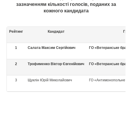
зазначенням кількості голосів, поданих за
кожного кандидата
Рейтинг
Кандидат
Гром
1
Салата Максим Сергійович
ГО «Ветеранське брате
2
Трофименко Віктор Євгенійович
ГО «Ветеранське брате
3
Щуклін Юрій Миколайович
ГО «Антимонопольне об’