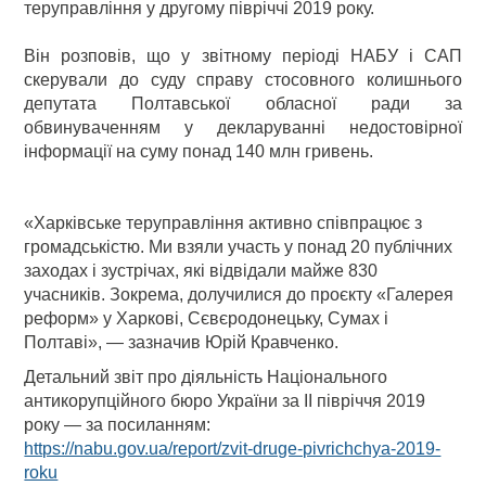
теруправління у другому півріччі 2019 року.
Він розповів, що у звітному періоді НАБУ і САП
скерували до суду справу стосовного колишнього
депутата Полтавської обласної ради за
обвинуваченням у декларуванні недостовірної
інформації на суму понад 140 млн гривень.
«Харківське теруправління активно співпрацює з
громадськістю. Ми взяли участь у понад 20 публічних
заходах і зустрічах, які відвідали майже 830
учасників. Зокрема, долучилися до проєкту «Галерея
реформ» у Харкові, Сєвєродонецьку, Сумах і
Полтаві», — зазначив Юрій Кравченко.
Детальний звіт про діяльність Національного
антикорупційного бюро України за ІІ півріччя 2019
року — за посиланням:
https://nabu.gov.ua/report/zvit-druge-pivrichchya-2019-
roku