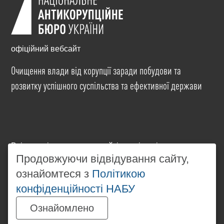
офіційний вебсайт
Очищення влади від корупції заради побудови та
розвитку успішного суспільства та ефективної держави
Всі матеріали на цьому сайті розміщені на умовах
Продовжуючи відвідування сайту,
ліцензії
Creative Commons Attribution-NonCommercial-
NoDerivatives 4.0 International
. Використання будь-
ознайомтеся з
Політикою
яких матеріалів, розміщених на сайті, дозволяється
конфіденційності НАБУ
за умови посилання на
www.nabu.gov.ua
в
незалежності від повного або часткового
Ознайомлено
використання матеріалів.