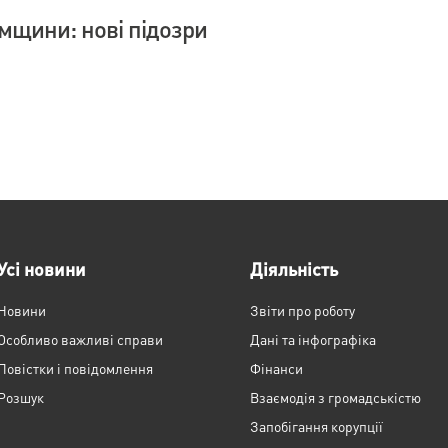
умщини: нові підозри
Усі новини
Діяльність
Новини
Звіти про роботу
Особливо важливі справи
Дані та інфографіка
Повістки і повідомлення
Фінанси
Розшук
Взаємодія з громадськістю
Запобігання корупції