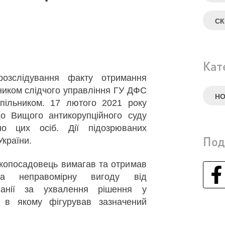
СК
Кат
озслідування факту отримання
ником слідчого управління ГУ ДФС
Н
спільником. 17 лютого 2021 року
о Вищого антикорупційного суду
но цих осіб. Дії підозрюваних
Под
України.
окопосадовець вимагав та отримав
ика неправомірну вигоду від
панії за ухвалення рішення у
, в якому фігурував зазначений