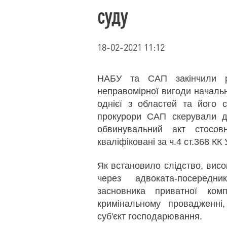
суду
18-02-2021 11:12
НАБУ та САП закінчили р
неправомірної вигоди началь
однієї з областей та його 
прокурори САП скерували д
обвинувальний акт стосов
кваліфіковані за ч.4 ст.368 КК 
Як встановило слідство, вис
через адвоката-посередн
засновника приватної ком
кримінальному провадженні
суб'єкт господарювання.