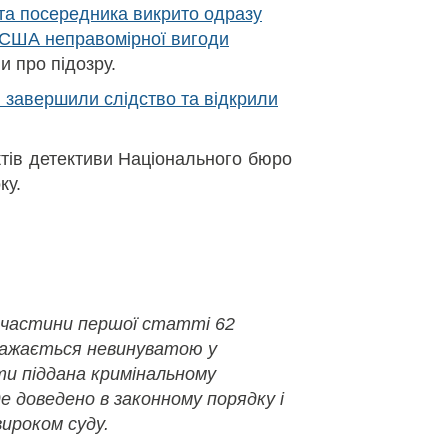
 та посередника викрито одразу
. США неправомірної вигоди
и про підозру.
и завершили слідство та відкрили
тів детективи Національного бюро
ку.
 частини першої статті 62
важається невинуватою у
ути піддана кримінальному
де доведено в законному порядку і
ироком суду.