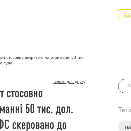
UA
т стосовно викритого на отриманні 50 тис.
о суду
версія для друку
т стосовно
манні 50 тис. дол.
Тег
ФС скеровано до
НА