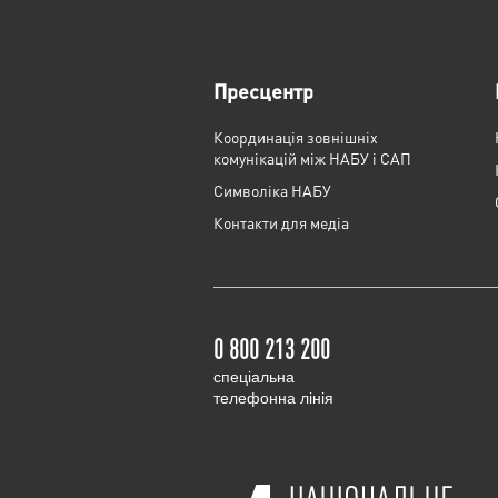
Пресцентр
Координація зовнішніх
комунікацій між НАБУ і САП
Cимволіка НАБУ
Контакти для медіа
0 800 213 200
cпеціальна
телефонна лінія