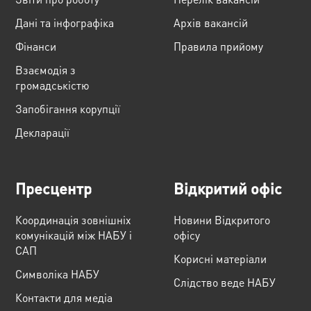
Дані та інфографіка
Архів вакансій
Фінанси
Правила прийому
Взаємодія з
громадськістю
Запобігання корупції
Декларації
Пресцентр
Відкритий офіс
Координація зовнішніх
Новини Відкритого
комунікацій між НАБУ і
офісу
САП
Корисні матеріали
Cимволіка НАБУ
Слідство веде НАБУ
Контакти для медіа