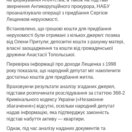
звернення Антикорупційного прокурора, НАБУ
проаналізувало операції з придбання Сергієм
Лещенком нерухомості.
Встановлено, що грошові кошти для придбання
нерухомості були отримані з кількох джерел: позика
від Олени Притули; депозитні кошти з рахунку матері,
власні заощадження та кошти від громадянської
дружини Анастасії Топольської.
Перевірка інформації про доходи Лещенка з 1998
року показала, що народний депутат міг накопичити
достатньо коштів для придбання житла.
Враховуючи результати аналізу згаданих джерел,
підстави розпочинати розслідування за статтею 368-2
Кримінального кодексу України («Незаконне
збагачення») відсутні, оскільки народний депутат
надав інформацію, яка підтверджує законність
підстав набуття активу — квартири.
Однак, під час аналізу наданих документів та