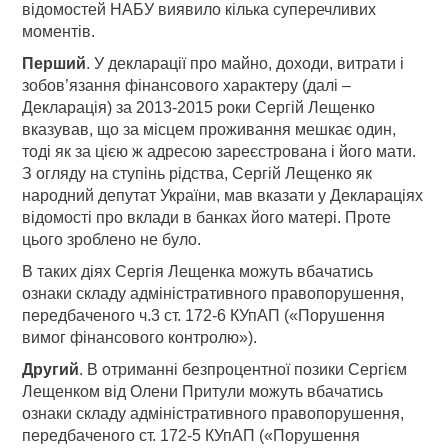
відомостей НАБУ виявило кілька суперечливих
моментів.
Перший
. У декларації про майно, доходи, витрати і
зобов’язання фінансового характеру (далі –
Декларація) за 2013-2015 роки Сергій Лещенко
вказував, що за місцем проживання мешкає один,
тоді як за цією ж адресою зареєстрована і його мати.
З огляду на ступінь рідства, Сергій Лещенко як
народний депутат України, мав вказати у Деклараціях
відомості про вклади в банках його матері. Проте
цього зроблено не було.
В таких діях Сергія Лещенка можуть вбачатись
ознаки складу адміністративного правопорушення,
передбаченого ч.3 ст. 172-6 КУпАП («Порушення
вимог фінансового контролю»).
Другий
. В отриманні безпроцентної позики Сергієм
Лещенком від Олени Притули можуть вбачатись
ознаки складу адміністративного правопорушення,
передбаченого ст. 172-5 КУпАП («Порушення