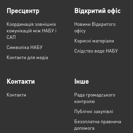
Пресцентр
Відкритий офіс
Координація зовнішніх
Новини Відкритого
комунікацій між НАБУ і
офісу
САП
Корисні матеріали
Cимволіка НАБУ
Слідство веде НАБУ
Контакти для медіа
Контакти
Інше
Контакти
Рада громадського
контролю
Публічні закупівлі
Безоплатна правнича
допомога