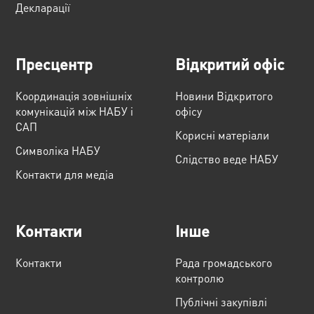
Декларації
Пресцентр
Відкритий офіс
Координація зовнішніх
Новини Відкритого
комунікацій між НАБУ і
офісу
САП
Корисні матеріали
Cимволіка НАБУ
Слідство веде НАБУ
Контакти для медіа
Контакти
Інше
Контакти
Рада громадського
контролю
Публічні закупівлі