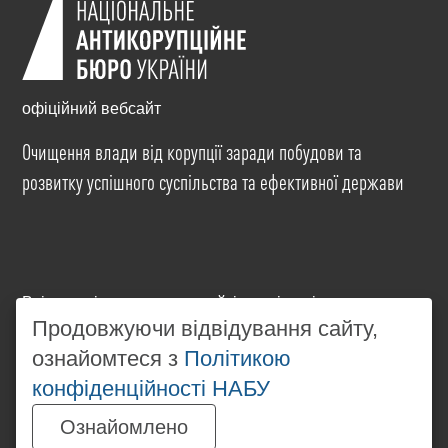
офіційний вебсайт
Очищення влади від корупції заради побудови та
розвитку успішного суспільства та ефективної держави
Всі матеріали на цьому сайті розміщені на умовах
ліцензії
Creative Commons Attribution-NonCommercial-
Продовжуючи відвідування сайту,
NoDerivatives 4.0 International
. Використання будь-
ознайомтеся з
Політикою
яких матеріалів, розміщених на сайті, дозволяється
конфіденційності НАБУ
за умови посилання на
www.nabu.gov.ua
в
незалежності від повного або часткового
Ознайомлено
використання матеріалів.