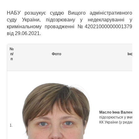
НАБУ розшукує суддю Вищого адміністративного
суду України, підозрювану у недекларуванні у
кримінальному провадженні №42021000000001379
від 29.06.2021.
№
п/
Фото
Інфор
п
Масло Інна Валентин
підозрюється у вчиненн
КК України (у редакції
1.