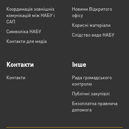
Координація зовнішніх
Новини Відкритого
комунікацій між НАБУ і
офісу
САП
Корисні матеріали
Cимволіка НАБУ
Слідство веде НАБУ
Контакти для медіа
Контакти
Інше
Контакти
Рада громадського
контролю
Публічні закупівлі
Безоплатна правнича
допомога