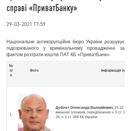
справі «ПриватБанку»
29-03-2021 17:59
Національне антикорупційне бюро України розшукує
підозрюваного у кримінальному провадженні за
фактом розтрати коштів ПАТ КБ «ПриватБанк».
№
п/
Фото
Інформація про 
п
Дубілет Олександр Валерійович,
25.10.196
вчиненні злочинів, передбачених ч. 5 ст. 27, ч. 5 
1.
28, ч. 2 ст. 366 КК України.