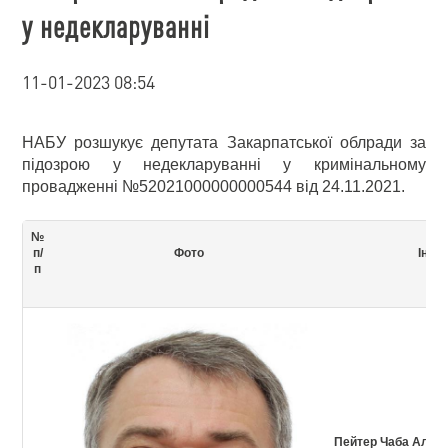
у недекларуванні
11-01-2023 08:54
НАБУ розшукує депутата Закарпатської облради за
підозрою у недекларуванні у кримінальному
провадженні №52021000000000544 від 24.11.2021.
№
п/
Фото
Інфо
п
Пейтер Чаба Алай