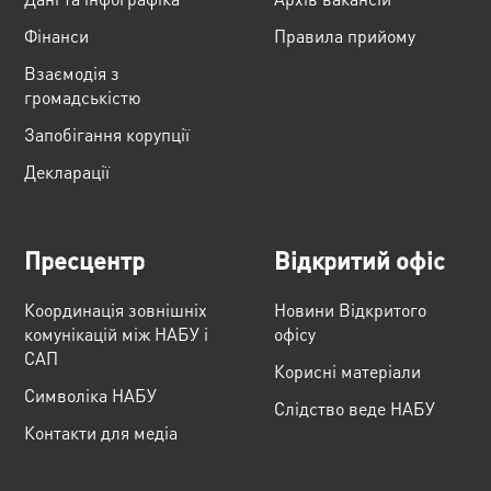
Фінанси
Правила прийому
Взаємодія з
громадськістю
Запобігання корупції
Декларації
Пресцентр
Відкритий офіс
Координація зовнішніх
Новини Відкритого
комунікацій між НАБУ і
офісу
САП
Корисні матеріали
Cимволіка НАБУ
Слідство веде НАБУ
Контакти для медіа