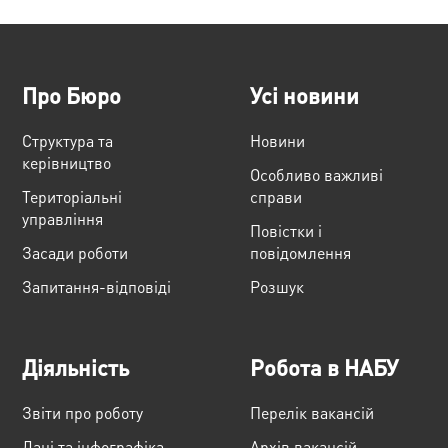
Про Бюро
Усі новини
Структура та
Новини
керівництво
Особливо важливі
Територіальні
справи
управління
Повістки і
Засади роботи
повідомлення
Запитання-відповіді
Розшук
Діяльність
Робота в НАБУ
Звіти про роботу
Перелік вакансій
Дані та інфографіка
Архів вакансій