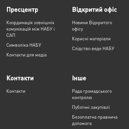
Пресцентр
Відкритий офіс
Координація зовнішніх
Новини Відкритого
комунікацій між НАБУ і
офісу
САП
Корисні матеріали
Cимволіка НАБУ
Слідство веде НАБУ
Контакти для медіа
Контакти
Інше
Контакти
Рада громадського
контролю
Публічні закупівлі
Безоплатна правнича
допомога