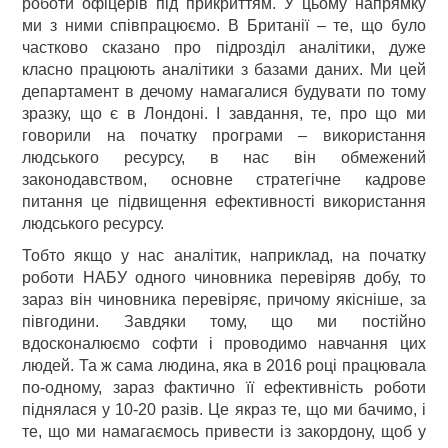
роботи офіцерів під прикриттям. У цьому напрямку
ми з ними співпрацюємо. В Британії – те, що було
частково сказано про підрозділ аналітики, дуже
класно працюють аналітики з базами даних. Ми цей
департамент в дечому намагалися будувати по тому
зразку, що є в Лондоні. І завдання, те, про що ми
говорили на початку програми – використання
людського ресурсу, в нас він обмежений
законодавством, основне стратегічне кадрове
питання це підвищення ефективності використання
людського ресурсу.
Тобто якщо у нас аналітик, наприклад, на початку
роботи НАБУ одного чиновника перевіряв добу, то
зараз він чиновника перевіряє, причому якісніше, за
півгодини. Завдяки тому, що ми постійно
вдосконалюємо софти і проводимо навчання цих
людей. Та ж сама людина, яка в 2016 році працювала
по-одному, зараз фактично її ефективність роботи
піднялася у 10-20 разів. Це якраз те, що ми бачимо, і
те, що ми намагаємось привести із закордону, щоб у