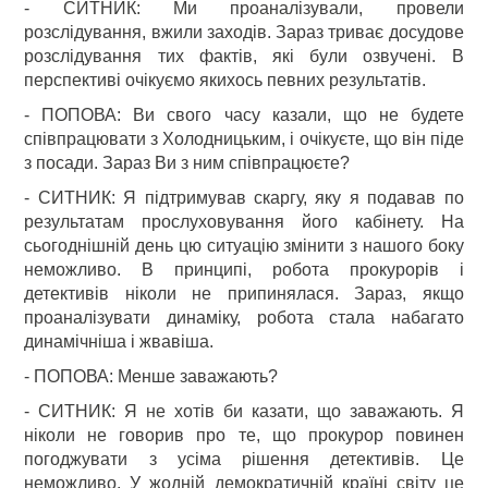
- СИТНИК: Ми проаналізували, провели
розслідування, вжили заходів. Зараз триває досудове
розслідування тих фактів, які були озвучені. В
перспективі очікуємо якихось певних результатів.
- ПОПОВА: Ви свого часу казали, що не будете
співпрацювати з Холодницьким, і очікуєте, що він піде
з посади. Зараз Ви з ним співпрацюєте?
- СИТНИК: Я підтримував скаргу, яку я подавав по
результатам прослуховування його кабінету. На
сьогоднішній день цю ситуацію змінити з нашого боку
неможливо. В принципі, робота прокурорів і
детективів ніколи не припинялася. Зараз, якщо
проаналізувати динаміку, робота стала набагато
динамічніша і жвавіша.
- ПОПОВА: Менше заважають?
- СИТНИК: Я не хотів би казати, що заважають. Я
ніколи не говорив про те, що прокурор повинен
погоджувати з усіма рішення детективів. Це
неможливо. У жодній демократичній країні світу це