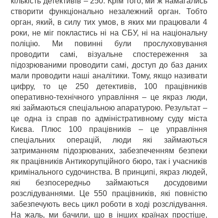
кількість детективів – 250. Крім того, ми ж намагались
створити функціонально незалежний орган. Тобто
орган, який, в силу тих умов, в яких ми працювали 4
роки, не міг покластись ні на СБУ, ні на національну
поліцію. Ми повинні були прослуховування
проводити самі, візуальне спостереження за
підозрюваними проводити самі, доступ до баз даних
мали проводити наші аналітики. Тому, якщо називати
цифру, то це 250 детективів, 100 працівників
оперативно-технічного управління – це якраз люди,
які займаються спеціальною апаратурою. Результат –
це одна із справ по адміністративному суду міста
Києва. Плюс 100 працівників – це управління
спеціальних операцій, люди які займаються
затриманням підозрюваних, забезпеченням безпеки
як працівників Антикорупційного бюро, так і учасників
кримінального судочинства. В принципі, якраз людей,
які безпосередньо займаються досудовими
розслідуваннями. Це 550 працівників, які повністю
забезпечують весь цикл роботи в ході розслідування.
На жаль, ми бачили, що в інших країнах простіше,