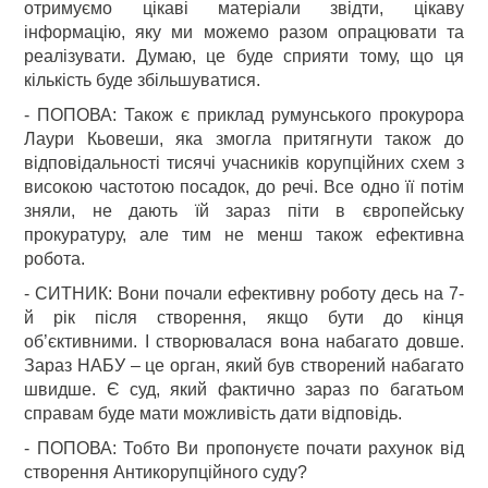
отримуємо цікаві матеріали звідти, цікаву
інформацію, яку ми можемо разом опрацювати та
реалізувати. Думаю, це буде сприяти тому, що ця
кількість буде збільшуватися.
- ПОПОВА: Також є приклад румунського прокурора
Лаури Кьовеши, яка змогла притягнути також до
відповідальності тисячі учасників корупційних схем з
високою частотою посадок, до речі. Все одно її потім
зняли, не дають їй зараз піти в європейську
прокуратуру, але тим не менш також ефективна
робота.
- СИТНИК: Вони почали ефективну роботу десь на 7-
й рік після створення, якщо бути до кінця
об’єктивними. І створювалася вона набагато довше.
Зараз НАБУ – це орган, який був створений набагато
швидше. Є суд, який фактично зараз по багатьом
справам буде мати можливість дати відповідь.
- ПОПОВА: Тобто Ви пропонуєте почати рахунок від
створення Антикорупційного суду?