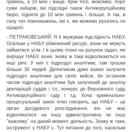
гривень, а 10 млн і вище. Крім того, можливо, поріг
суми хабарів, які підслідні також Антикорупційному
бюро, підняти до 10 млн гривень і більше. А так, в
силу тих повноважень, які є, ми можемо рухатись по
ієрархії.
- ПЕТРАКОВСЬКИЙ: Я б звужував підслідність НАБУ.
Оскільки у НАБУ обмежений ресурс, вони не можуть
займатися усім. І в цьому плані на рахунок задач, які
вирішує НАБУ, вони, знову ж таки відволікаються на
інші речі. У них є підрозділ аналітики, там трошки
більше 30 людей. Детективам дуже важко залучити
підрозділ аналітики для своїх кейсів, бо останнім
часом підрозділ аналітики був залучений до аналізу
декларацій суддів і т.п., конкурс до Верховного суду,
Антикорупційного суду і т.д. Хоча кримінально-
процесуальний закон чітко говорить, що НАБУ – це
орган досудового розслідування, він не має
відволікатися на іншу адміністративну чи іншу
"важливу" на даний момент діяльність. Знову ж таки,
інструмент у НАБУ є. Тут питання до того, наскільки