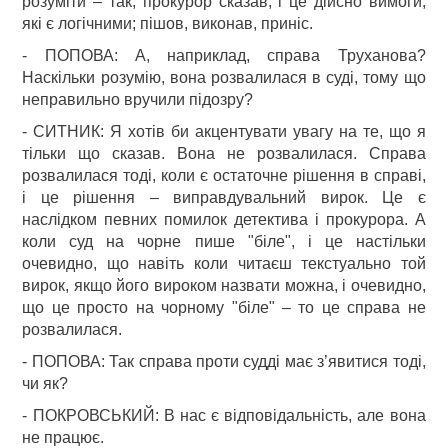
розуміти – так, прокурор сказав, і це дійсно вимоги,
які є логічними; пішов, виконав, приніс.
- ПОПОВА: А, наприклад, справа Труханова?
Наскільки розумію, вона розвалилася в суді, тому що
неправильно вручили підозру?
- СИТНИК: Я хотів би акцентувати увагу на те, що я
тільки що сказав. Вона не розвалилася. Справа
розвалилася тоді, коли є остаточне рішення в справі,
і це рішення – виправдувальний вирок. Це є
наслідком певних помилок детектива і прокурора. А
коли суд на чорне пише "біле", і це настільки
очевидно, що навіть коли читаєш текстуально той
вирок, якщо його вироком назвати можна, і очевидно,
що це просто на чорному "біле" – то це справа не
розвалилася.
- ПОПОВА: Так справа проти судді має з’явитися тоді,
чи як?
- ПОКРОВСЬКИЙ: В нас є відповідальність, але вона
не працює.