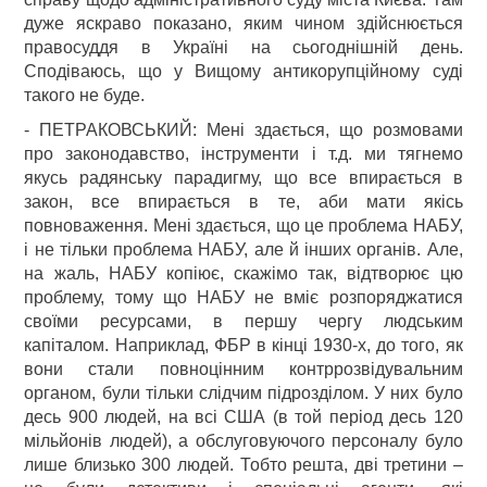
дуже яскраво показано, яким чином здійснюється
правосуддя в Україні на сьогоднішній день.
Сподіваюсь, що у Вищому антикорупційному суді
такого не буде.
- ПЕТРАКОВСЬКИЙ: Мені здається, що розмовами
про законодавство, інструменти і т.д. ми тягнемо
якусь радянську парадигму, що все впирається в
закон, все впирається в те, аби мати якісь
повноваження. Мені здається, що це проблема НАБУ,
і не тільки проблема НАБУ, але й інших органів. Але,
на жаль, НАБУ копіює, скажімо так, відтворює цю
проблему, тому що НАБУ не вміє розпоряджатися
своїми ресурсами, в першу чергу людським
капіталом. Наприклад, ФБР в кінці 1930-х, до того, як
вони стали повноцінним контррозвідувальним
органом, були тільки слідчим підрозділом. У них було
десь 900 людей, на всі США (в той період десь 120
мільйонів людей), а обслуговуючого персоналу було
лише близько 300 людей. Тобто решта, дві третини –