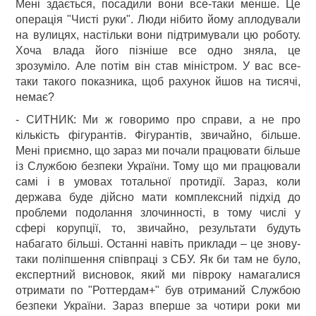
Мені здається, посадили вони все-таки менше. Це
операція "Чисті руки". Люди нібито йому аплодували
на вулицях, настільки вони підтримували цю роботу.
Хоча влада його пізніше все одно зняла, це
зрозуміло. Але потім він став міністром. У вас все-
таки такого показника, щоб рахунок йшов на тисячі,
немає?
- СИТНИК: Ми ж говоримо про справи, а не про
кількість фігурантів. Фігурантів, звичайно, більше.
Мені приємно, що зараз ми почали працювати більше
із Службою безпеки України. Тому що ми працювали
самі і в умовах тотальної протидії. Зараз, коли
держава буде дійсно мати комплексний підхід до
проблеми подолання злочинності, в тому числі у
сфері корупції, то, звичайно, результати будуть
набагато більші. Останні навіть приклади – це знову-
таки поліпшення співпраці з СБУ. Як би там не було,
експертний висновок, який ми півроку намагалися
отримати по "Роттердам+" був отриманий Службою
безпеки України. Зараз вперше за чотири роки ми