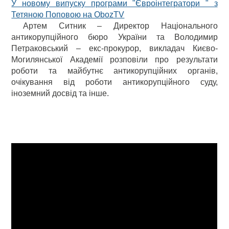
У новому випуску програми "Євроінтегратори " з
Тетяною Поповою на ObozTV
Артем Ситник – Директор Національного
антикорупційного бюро України та Володимир
Петраковський – екс-прокурор, викладач Києво-
Могилянської Академії розповіли про результати
роботи та майбутнє антикорупційних органів,
очікування від роботи антикорупційного суду,
іноземний досвід та інше.