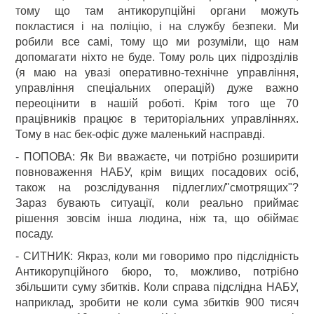
тому що там антикорупційні органи можуть
покластися і на поліцію, і на службу безпеки. Ми
робили все самі, тому що ми розуміли, що нам
допомагати ніхто не буде. Тому роль цих підрозділів
(я маю на увазі оперативно-технічне управління,
управління спеціальних операцій) дуже важно
переоцінити в нашій роботі. Крім того ще 70
працівників працює в територіальних управліннях.
Тому в нас бек-офіс дуже маленький насправді.
- ПОПОВА: Як Ви вважаєте, чи потрібно розширити
повноваження НАБУ, крім вищих посадових осіб,
також на розслідування підлеглих/"смотрящих"?
Зараз бувають ситуації, коли реально приймає
рішення зовсім інша людина, ніж та, що обіймає
посаду.
- СИТНИК: Якраз, коли ми говоримо про підслідність
Антикорупційного бюро, то, можливо, потрібно
збільшити суму збитків. Коли справа підслідна НАБУ,
наприклад, зробити не коли сума збитків 900 тисяч