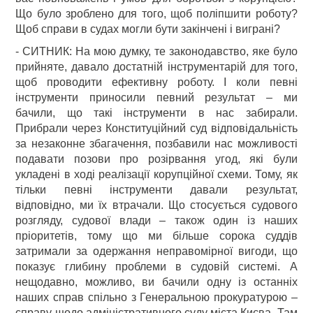
Що було зроблено для того, щоб поліпшити роботу?
Щоб справи в судах могли бути закінчені і виграні?
- СИТНИК: На мою думку, те законодавство, яке було
прийняте, давало достатній інструментарій для того,
щоб проводити ефективну роботу. І коли певні
інструменти приносили певний результат – ми
бачили, що такі інструменти в нас забирали.
Прибрали через Конституційний суд відповідальність
за незаконне збагачення, позбавили нас можливості
подавати позови про розірвання угод, які були
укладені в ході реалізації корупційної схеми. Тому, як
тільки певні інструменти давали результат,
відповідно, ми їх втрачали. Що стосується судового
розгляду, судової влади – також один із наших
пріоритетів, тому що ми більше сорока суддів
затримали за одержання неправомірної вигоди, що
показує глибину проблеми в судовій системі. А
нещодавно, можливо, ви бачили одну із останніх
наших справ спільно з Генеральною прокуратурою –
справу щодо адміністративного суду міста Києва. Там