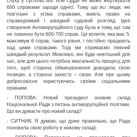
слуху у суспільства. Але суддя не може жертвувати
600 справами заради однієї. Тому що всі люди, які
пов’язані з усіма справами, мають право на
справедливий і швидкий судовий розгляд. Ідея
створення Антикорупційного суду була в тому, що там
не повинно бути 600-700 справ. Це колегія, яка має 5,
максимум 6 справ, такого рівня, і постійно працюють
над цими справами. Тоді ми отримаємо певний
швидкий результат. Можливо, він буде невтішний для
нас, але для цього потрібна змагальність процесу, для
того, щоб сторона обвинувачення доводила свою
позицію, а сторона захисту – свою. Але при цьому
добросовісно користуючись своїми соціальними
правами.
- ПОПОВА: Новий президент оновив склад
Національної Ради з питань антикорупційної політики.
Що ви думаєте про новий склад?
- СИТНИК: Я думаю, що дуже правильно, що Рада
поновила свою роботу в новому складі.