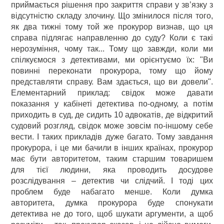
приймається рішення про закриття справи у зв’язку з
відсутністю складу злочину. Що змінилося після того,
як два тижні тому той же прокурор визнав, що ця
справа підлягає направленню до суду? Коли є такі
нерозуміння, чому так... Тому що завжди, коли ми
спілкуємося з детективами, ми орієнтуємо їх: "Ви
повинні переконати прокурора, тому що йому
представляти справу. Вам здається, що ви довели".
Елементарний приклад: свідок може давати
показання у кабінеті детектива по-одному, а потім
приходить в суд, де сидить 10 адвокатів, де відкритий
судовий розгляд, свідок може зовсім по-іншому себе
вести. І таких прикладів дуже багато. Тому завдання
прокурора, і це ми бачили в інших країнах, прокурор
має бути авторитетом, таким старшим товаришем
для тієї людини, яка проводить досудове
розслідування – детектив чи слідчий. І тоді цих
проблем буде набагато менше. Коли думка
авторитета, думка прокурора буде спонукати
детектива не до того, щоб шукати аргументи, а щоб