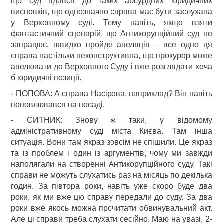
що суд вдався до таких абсурдних юридичних
висновків, що однозначно справа має бути заслухана
у Верховному суді. Тому навіть, якщо взяти
фантастичний сценарій, що Антикорупційний суд не
запрацює, швидко пройде апеляція – все одно ця
справа настільки неконструктивна, що прокурор може
апелювати до Верховного Суду і вже розглядати хоча
б юридичні позиції.
- ПОПОВА: А справа Насірова, наприклад? Він навіть
поновлювався на посаді.
- СИТНИК: Знову ж таки, у відомому
адміністративному суді міста Києва. Там інша
ситуація. Вони там якраз зовсім не спішили. Це якраз
та із проблем і один із аргументів, чому ми завжди
наполягали на створенні Антикорупційного суду. Такі
справи не можуть слухатись раз на місяць по декілька
годин. За півтора роки, навіть уже скоро буде два
роки, як ми вже цю справу передали до суду. За два
роки вже якось можна прочитати обвинувальний акт.
Але ці справи треба слухати сесійно. Маю на увазі, 2-