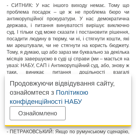
- СИТНИК: У нас іншого виходу немає. Тому що
проблема посадок – це ж не проблема бюро чи
антикорупційної прокуратури. У нас демократична
держава, і питання винуватості вирішує виключно
суд. І тільки суд може сказати і постановити рішення,
посадити людину в тюрму, чи ні, і стягнути кошти, які
ми арештували, чи не стягнути на користь бюджету.
Тому, я думаю, що або зараз ми буквально за декілька
місяців завершуємо в суді ці справи (ми – мається на
увазі: НАБУ, САП і Антикорупційний суд, або, знову ж
таки, виникає питання доцільності взагалі
функціонування, якщо ми арештовуємо, затримуємо.
Продовжуючи відвідування сайту,
Десь біля 6 мільярдів активів заарештовано. Цей той
ознайомтеся з
Політикою
ресурс, який вже зараз можна в бюджет передати.
конфіденційності НАБУ
Навіщо це потрібно, якщо воно не має фінального
завершення? Фінальне завершення – це в
Ознайомлено
незалежності від типів правової системи, фінальне
завершення завжди відбувається в суді.
- ПЕТРАКОВСЬКИЙ: Якщо по румунському сценарію,