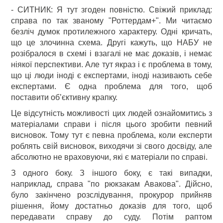
- СИТНИК: Я тут згоден повністю. Свіжий приклад:
справа по так званому "Роттердам+". Ми читаємо
безліч думок протилежного характеру. Одні кричать,
що це злочинна схема. Другі кажуть, що НАБУ не
розібралося в схемі і взагалі не має доказів, і немає
ніякої перспективи. Але тут якраз і є проблема в тому,
що ці люди іноді є експертами, іноді називають себе
експертами. Є одна проблема для того, щоб
поставити об’єктивну крапку.
Це відсутність можливості цих людей ознайомитись з
матеріалами справи і після цього зробити певний
висновок. Тому тут є певна проблема, коли експерти
роблять свій висновок, виходячи зі свого досвіду, але
абсолютно не враховуючи, які є матеріали по справі.
З одного боку. З іншого боку, є такі випадки,
наприклад, справа "по рюкзакам Авакова". Дійсно,
було закінчено розслідування, прокурор прийняв
рішення, йому достатньо доказів для того, щоб
передавати справу до суду. Потім раптом