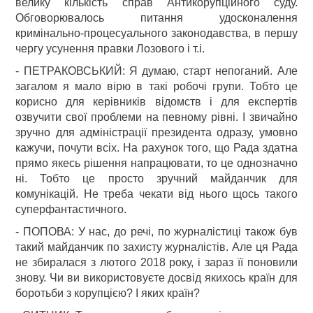
велику кількість справ Антикорупційного суду.
Обговорювалось питання удосконалення
кримінально-процесуального законодавства, в першу
чергу усунення правки Лозового і т.і.
- ПЕТРАКОВСЬКИЙ: Я думаю, старт непоганий. Але
загалом я мало вірю в такі робочі групи. Тобто це
корисно для керівників відомств і для експертів
озвучити свої проблеми на певному рівні. І звичайно
зручно для адміністрації президента одразу, умовно
кажучи, почути всіх. На рахунок того, що Рада здатна
прямо якесь рішення напрацювати, то це однозначно
ні. Тобто це просто зручний майданчик для
комунікацій. Не треба чекати від нього щось такого
суперфантастичного.
- ПОПОВА: У нас, до речі, по журналістиці також був
такий майданчик по захисту журналістів. Але ця Рада
не збиралася з лютого 2018 року, і зараз її поновили
знову. Чи ви використовуєте досвід якихось країн для
боротьби з корупцією? І яких країн?