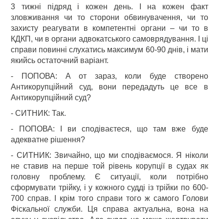
3 тижні підряд і кожен день. І на кожен факт
зловживання чи то сторони обвинувачення, чи то
захисту реагувати в компетентні органи – чи то в
КДКП, чи в органи адвокатського самоврядування. І ці
справи повинні слухатись максимум 60-90 днів, і мати
якийсь остаточний варіант.
- ПОПОВА: А от зараз, коли буде створено
Антикорупційний суд, вони передадуть це все в
Антикорупційний суд?
- СИТНИК: Так.
- ПОПОВА: І ви сподіваєтеся, що там вже буде
адекватне рішення?
- СИТНИК: Звичайно, що ми сподіваємося. Я ніколи
не ставив на перше той рівень корупції в судах як
головну проблему. Є ситуації, коли потрібно
сформувати трійку, і у кожного судді із трійки по 600-
700 справ. І крім того справи того ж самого Голови
Фіскальної служби. Ця справа актуальна, вона на