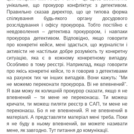
унікальне, що прокурор конфліктує з детективом.
Правильно сказав директор, що це типова форма
спілкування будь-якого органу досудового
розслідування і офісу прокурора. Тобто постійно є
невдоволення – детектива прокурором, і навпаки
прокурора детективом. Відповідно, якщо говорити
про конкретні кейси, мені здається, що журналісти і
активісти не настільки добре розуміють ту конкретну
ситуацію, яка є в кожному конкретному випадку.
Особливо в тому реєстрі. Наприклад, якщо говорити
про якісь конкретні кейси, то я говорив з детективами
на рахунок тих чи інших випадків. Вони кажуть: "Ми
не можемо переконати прокурора. Ві не впевнений".
Я вам можу як колишній прокурор сказати, якщо я не
впевнений – ти мене не переконаєш. Ти можеш
кричати, ти можеш пиляти реєстр в САП, ти мене не
переконаєш. Бо я не впевнений. Я не впевнений в
матеріалі. А представляти матеріал мені треба. Поки
я не буду в ньому впевнений, ви можете називати
мене, як завгодно. Тут питання до комунікації.