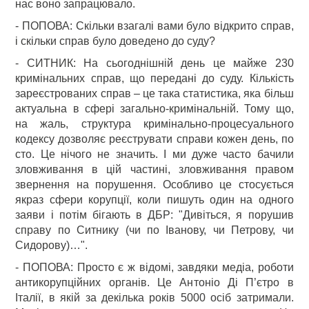
нас воно запрацювало.
- ПОПОВА: Скільки взагалі вами було відкрито справ,
і скільки справ було доведено до суду?
- СИТНИК: На сьогоднішній день це майже 230
кримінальних справ, що передані до суду. Кількість
зареєстрованих справ – це така статистика, яка більш
актуальна в сфері загально-кримінальній. Тому що,
на жаль, структура кримінально-процесуального
кодексу дозволяє реєструвати справи кожен день, по
сто. Це нічого не значить. І ми дуже часто бачили
зловживання в цій частині, зловживання правом
звернення на порушення. Особливо це стосується
якраз сфери корупції, коли пишуть один на одного
заяви і потім бігають в ДБР: "Дивіться, я порушив
справу по Ситнику (чи по Іванову, чи Петрову, чи
Сидорову)…".
- ПОПОВА: Просто є ж відомі, завдяки медіа, роботи
антикорупційних органів. Це Антоніо Ді П’єтро в
Італії, в якій за декілька років 5000 осіб затримали.