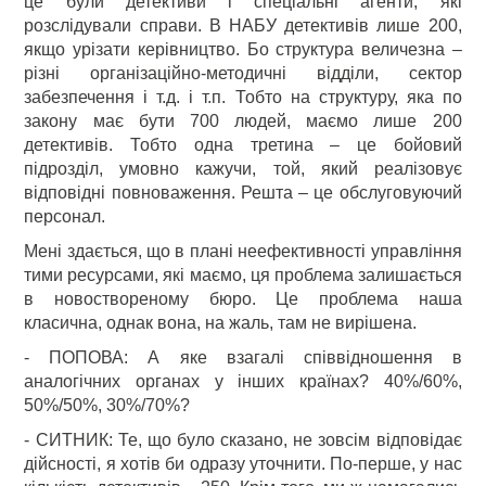
це були детективи і спеціальні агенти, які
розслідували справи. В НАБУ детективів лише 200,
якщо урізати керівництво. Бо структура величезна –
різні організаційно-методичні відділи, сектор
забезпечення і т.д. і т.п. Тобто на структуру, яка по
закону має бути 700 людей, маємо лише 200
детективів. Тобто одна третина – це бойовий
підрозділ, умовно кажучи, той, який реалізовує
відповідні повноваження. Решта – це обслуговуючий
персонал.
Мені здається, що в плані неефективності управління
тими ресурсами, які маємо, ця проблема залишається
в новоствореному бюро. Це проблема наша
класична, однак вона, на жаль, там не вирішена.
- ПОПОВА: А яке взагалі співвідношення в
аналогічних органах у інших країнах? 40%/60%,
50%/50%, 30%/70%?
- СИТНИК: Те, що було сказано, не зовсім відповідає
дійсності, я хотів би одразу уточнити. По-перше, у нас