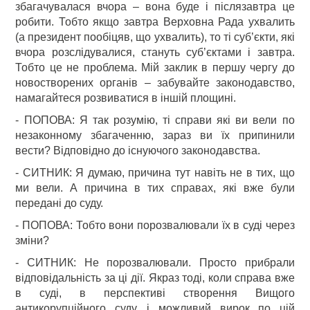
збагачувалася вчора – вона буде і післязавтра це
робити. Тобто якщо завтра Верховна Рада ухвалить
(а президент пообіцяв, що ухвалить), то ті суб’єкти, які
вчора розслідувалися, стануть суб’єктами і завтра.
Тобто це не проблема. Мій заклик в першу чергу до
новостворених органів – забувайте законодавство,
намагайтеся розвиватися в іншій площині.
- ПОПОВА: Я так розумію, ті справи які ви вели по
незаконному збагаченню, зараз ви їх припинили
вести? Відповідно до існуючого законодавства.
- СИТНИК: Я думаю, причина тут навіть не в тих, що
ми вели. А причина в тих справах, які вже були
передані до суду.
- ПОПОВА: Тобто вони порозвалювали їх в суді через
зміни?
- СИТНИК: Не порозвалювали. Просто прибрали
відповідальність за ці дії. Якраз тоді, коли справа вже
в суді, в перспективі створення Вищого
антикорупційного суду, і можливий вирок по цій