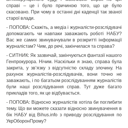
справі – це і було причиною того, що це було
скасовано. При чому в останні дні каденції так званої
старої влади.
- ПОПОВА: Скажіть, а медіа і журналісти-розслідувачі
допомагають чи навпаки заважають роботі НАБУ?
Вас же самих звинувачували в розкритті інформації
журналістам? Чим, до речі, закінчилася та справа?
- СИТНИК: Як зазвичай, закінчуються фантазії нашого
Генпрокурора. Нічим. Наскільки я знаю, справа була
закрита, у зв’язку з відсутністю складу злочину. На
рахунок журналістів-розслідувачів, вони точно не
заважають, і по багатьом розслідуванням журналістів
були наші розслідування справ. Тут дуже багато
прикладів того, як це відбувається.
- ПОПОВА: Відносно журналістів хотіла би поглибити
тему. Що ви можете сказати відносно звинувачення в
бік НАБУ від Bihus.info з приводу розслідування по
УкрОборонПрому?