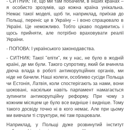
- СИТНИК: Те, що ми там побачили, в інших кранах –
я особисто зрозумів, що кожна країна унікальна.
Немає такої моделі, щоб ти, наприклад, приїхав до
Польщі, переніс це в Україну – і воно спрацювало в
Україні. Це неможливо. Тобто цікаво подивитись і
щось прийняти, але потрібно враховувати реалії
України.
- ПОПОВА: І українського законодавства.
- СИТНИК: Такої "еліти", як у нас, не було в жодній
країні, де ми були. Такого супротиву, який би вчиняла
діюча влада в роботі антикорупційних органів, ми
ніде не бачили. Наші колеги, особливо сусіди Польща
чи Естонія, Латвія, коли спостерігають за нами, вони
шоковані, наскільки навіть парламент намагається
зупинити антикорупційну реформу. При чому з
кожним місяцем це було все видніше і видніше. Тому
такого досвіду точно ні в кого немає. Але при цьому
ми вивчали ті структури, які там працювали.
Наприклад, у Польщі дуже розвинутий інститут