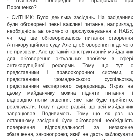
- ПОПОВА: Попередня не працювала при
Порошенко?
- СИТНИК: Було декілька засідань. На засіданнях
були обговорені певні важливі питання, наприклад,
необхідність автономного прослуховування в НАБУ,
чи тоді ще обговорювалось питання створення
Антикорупційного суду. Але ці обговорення ні до чого
не призвели. Але це такий конструктивний майданчик
для обговорення актуальних проблем в сфері
антикорупційної реформи. Тому що тут є
представники і правоохоронної системи, є
представники громадянського суспільства,
представники експертного середовища. Якраз на
цьому майданчику можна підняти питання, і
відповідно потім рішення, яке там буде прийнято,
реалізувати. Тому я дуже радий, що цей майданчик
запрацював. Подивимось. Тому що як раз на
останньому засіданні були обговорені необхідність
повернення відповідальності за незаконне
збагачення, законопроект, який не дасть заблокувати