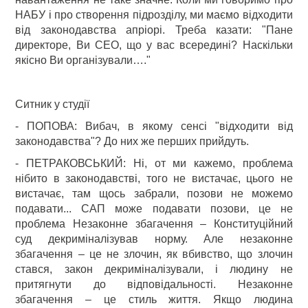
НАБУ і про створення підрозділу, ми маємо відходити
від законодавства апріорі. Треба казати: "Пане
директоре, Ви СЕО, що у вас всередині? Наскільки
якісно Ви організували…."
Ситник у студії
- ПОПОВА: Вибач, в якому сенсі "відходити від
законодавства"? До них же перших прийдуть.
- ПЕТРАКОВСЬКИЙ: Ні, от ми кажемо, проблема
нібито в законодавстві, того не вистачає, цього не
вистачає, там щось забрали, позови не можемо
подавати... САП може подавати позови, це не
проблема Незаконне збагачення – Конституційний
суд декриміналізував норму. Але незаконне
збагачення – це не злочин, як вбивство, що злочин
стався, закон декриміналізували, і людину не
притягнути до відповідальності. Незаконне
збагачення – це стиль життя. Якщо людина