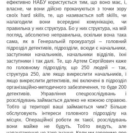
ефективно НАБУ користується тим, що воно має, і,
власне, чи вони дійсно прокачуються з точки зору
своїх hard skills, те, що називається soft skills, чи
налагодили вони всередині комунікацію, чи
правильна у них структура. Бо у них структура, на мій
погляд, абсолютно неправильна, оскільки вона така
сама, як в Генеральній прокуратурі – головний
підрозділ детективів, підрозділи, всюди є начальники,
заступники начальників, начальники відділів, їхні
заступники і так далі. Те, що Артем Сергійович каже
по головному підрозділу, що 250 людей – так,
структура 250, але якщо викреслити начальників, і
якщо викреслити детективів, які включені в підрозділ
організаційно-методичного забезпечення, то буде 200
детективів. Управління спецрозслідувань і
розслідувань займається далеко не кожною справою.
Тобто ці території ваші займаються чим? Більше
обслуговують інтереси головного підрозділу на
місцях. Операційної роботи як такої, розслідувань
вони майже не будуть. Тобто ведуть, але
навантаження не таке значне. Коли ми говоримо про