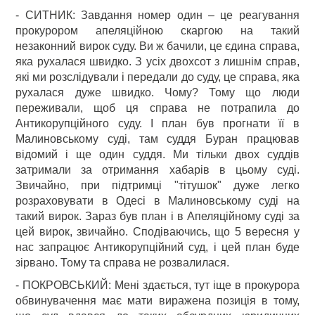
- СИТНИК: Завдання номер один – це реагування
прокурором апеляційною скаргою на такий
незаконний вирок суду. Ви ж бачили, це єдина справа,
яка рухалася швидко. З усіх двохсот з лишнім справ,
які ми розслідували і передали до суду, це справа, яка
рухалася дуже швидко. Чому? Тому що люди
переживали, щоб ця справа не потрапила до
Антикорупційного суду. І план був прогнати її в
Малиновському суді, там суддя Буран працював
відомий і ще один суддя. Ми тільки двох суддів
затримали за отримання хабарів в цьому суді.
Звичайно, при підтримці "тітушок" дуже легко
розраховувати в Одесі в Малиновському суді на
такий вирок. Зараз був план і в Апеляційному суді за
цей вирок, звичайно. Сподіваючись, що 5 вересня у
нас запрацює Антикорупційний суд, і цей план буде
зірвано. Тому та справа не розвалилася.
- ПОКРОВСЬКИЙ: Мені здається, тут іще в прокурора
обвинувачення має мати виражена позиція в тому,