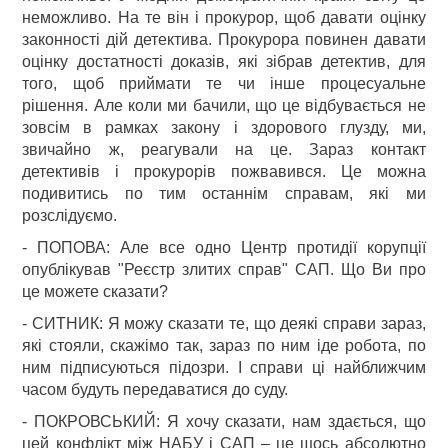
неможливо. На те він і прокурор, щоб давати оцінку
законності дій детектива. Прокурора повинен давати
оцінку достатності доказів, які зібрав детектив, для
того, щоб приймати те чи інше процесуальне
рішення. Але коли ми бачили, що це відбувається не
зовсім в рамках закону і здорового глузду, ми,
звичайно ж, реагували на це. Зараз контакт
детективів і прокурорів пожвавився. Це можна
подивитись по тим останнім справам, які ми
розслідуємо.
- ПОПОВА: Але все одно Центр протидії корупції
опублікував "Реєстр злитих справ" САП. Що Ви про
це можете сказати?
- СИТНИК: Я можу сказати те, що деякі справи зараз,
які стояли, скажімо так, зараз по ним іде робота, по
ним підписуються підозри. І справи ці найближчим
часом будуть передаватися до суду.
- ПОКРОВСЬКИЙ: Я хочу сказати, нам здається, що
цей конфлікт між НАБУ і САП – це щось абсолютно