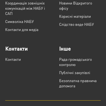
Координація зовнішніх
Новини Відкритого
комунікацій між НАБУ і
офісу
САП
Корисні матеріали
Cимволіка НАБУ
Слідство веде НАБУ
Контакти для медіа
Контакти
Інше
Контакти
Рада громадського
контролю
Публічні закупівлі
Безоплатна правнича
допомога