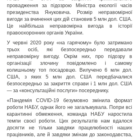
провадження за підозрою Міністра екології часів
президенства Януковича. Розмір неправомірної
вигоди за вчинення цих дій становив 5 млн дол. США.
Це найбільша неправомірна вигода в історії
правоохоронних органів України.
У червні 2020 року «на гарячому» було затримано
трьох осіб, які безпосередньо передавали
неправомірну вигоду. Окрім них, про підозру в
організації злочину повідомлено і самому
колишньому топ посадовцю. Вилучено 6 млн дол.
США, з яких 5 млн дол. США передбачалися
безпосередньо за закриття справи і 1 млн дол. США
— за «консультаційні послуги» посереднику.
«Пандемія COVID-19 безумовно змінила формат
роботи НАБУ, однак його не загальмувала. Попри всі
карантинні обмеження, команда НАБУ наростила
темпи своєї роботи. Цих результатів нам вдалося
досягти не тільки завдяки працелюбності наших
працівників, але й завдяки змінам до законодавства,