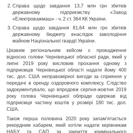
Справа щодо завдання 13,7 млн грн збитків
державному підприємству «Завод
«Електроважмаш» - ч. 2 ст. 364 КК України.
Справа щодо завдання 81,64 млн грн збитків
державному бюджету внаслідок заволодіння
майном Національної гвардії України.
Цікавим регіональним кейсом є провадження
відносно голови Чернівецької обласної ради, який у
липні 2019 року висловив прохання одному з
підприємців Чернівецької області надати йому 400
тис. дол. США неправомірної вигоди за сприяння у
передачі в оренду оздоровчого комплексу. Слідство
задокументувало, що впродовж серпня-жовтня 2019
року голова Чернівецької облради одержав від
підприємця частину коштів у розмірі 180 тис. дол.
США.
Також перша половина 2020 року запам’ятається
рекордним хабарем, який хотіли надати керівникам
НАБУ та САП за закриття кримінального