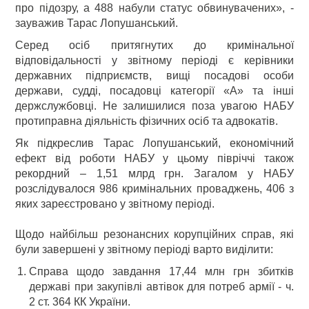
про підозру, а 488 набули статус обвинувачених», -
зауважив Тарас Лопушанський.
Серед осіб притягнутих до кримінальної
відповідальності у звітному періоді є керівники
державних підприємств, вищі посадові особи
держави, судді, посадовці категорії «А» та інші
держслужбовці. Не залишилися поза увагою НАБУ
протиправна діяльність фізичних осіб та адвокатів.
Як підкреслив Тарас Лопушанський, економічний
ефект від роботи НАБУ у цьому півріччі також
рекордний – 1,51 млрд грн. Загалом у НАБУ
розслідувалося 986 кримінальних проваджень, 406 з
яких зареєстровано у звітному періоді.
Щодо найбільш резонансних корупційних справ, які
були завершені у звітному періоді варто виділити:
Справа щодо завдання 17,44 млн грн збитків
державі при закупівлі автівок для потреб армії - ч.
2 ст. 364 КК України.