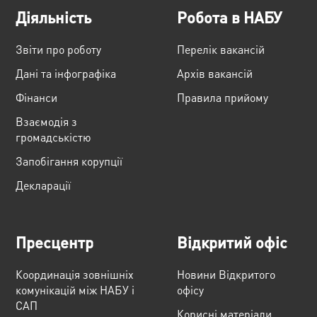
Діяльність
Робота в НАБУ
Звіти про роботу
Перелік вакансій
Дані та інфографіка
Архів вакансій
Фінанси
Правила прийому
Взаємодія з
громадськістю
Запобігання корупції
Декларації
Пресцентр
Відкритий офіс
Координація зовнішніх
Новини Відкритого
комунікацій між НАБУ і
офісу
САП
Корисні матеріали