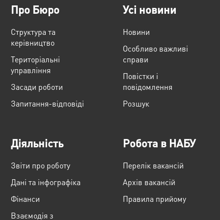
Про Бюро
Усі новини
Структура та
Новини
керівництво
Особливо важливі
Територіальні
справи
управління
Повістки і
Засади роботи
повідомлення
Запитання-відповіді
Розшук
Діяльність
Робота в НАБУ
Звіти про роботу
Перелік вакансій
Дані та інфографіка
Архів вакансій
Фінанси
Правила прийому
Взаємодія з