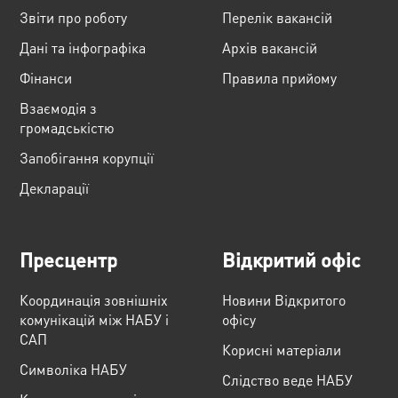
Звіти про роботу
Перелік вакансій
Дані та інфографіка
Архів вакансій
Фінанси
Правила прийому
Взаємодія з
громадськістю
Запобігання корупції
Декларації
Пресцентр
Відкритий офіс
Координація зовнішніх
Новини Відкритого
комунікацій між НАБУ і
офісу
САП
Корисні матеріали
Cимволіка НАБУ
Слідство веде НАБУ