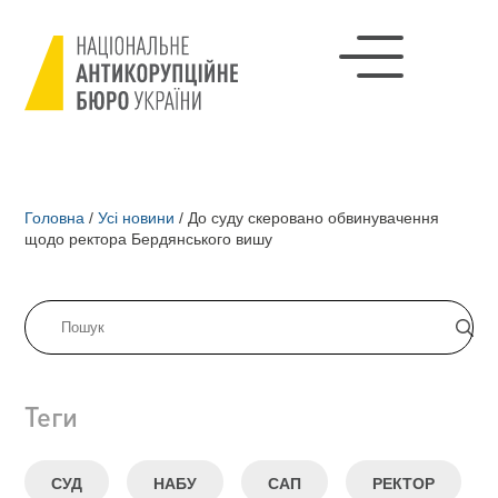
Головна
/
Усі новини
/
До суду скеровано обвинувачення
щодо ректора Бердянського вишу
Теги
СУД
НАБУ
САП
РЕКТОР