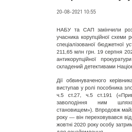
20-08-2021 10:55
НАБУ та САП закінчили роз
учасника корупційної схеми р
спеціалізованої бюджетної у
211,65 млн грн. 19 серпня 20
антикорупційної прокуратур
складений детективами Націон
Дії обвинуваченого керівник
виступав у ролі пособника зло
ч.5 ст.27, ч.5 ст.191 («Пр
заволодіння ним шлях
становищем»). Впродовж майж
року — він переховувався від
жовтні 2020 року особу затрим