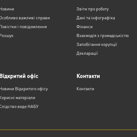
Новини
Звіти про роботу
Особливо важливі справи
Дані та інфографіка
Повістки і повідомлення
Фінанси
Розшук
Взаємодія з громадськістю
Запобігання корупції
Декларації
Відкритий офіс
Контакти
Новини Відкритого офісу
Контакти
Корисні матеріали
Слідство веде НАБУ