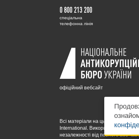
0 800 213 200
cпеціальна
телефонна лінія
офіційний вебсайт
Продовж
ознайо
Всі матеріали на цьому сайті розм
конфіде
International
. Використання будь-я
незалежності від повного або час