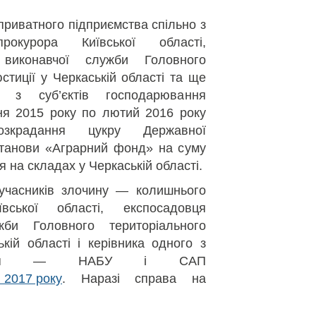
 приватного підприємства спільно з
рокурора Київської області,
 виконавчої служби Головного
стиції у Черкаській області та ще
 з суб’єктів господарювання
пня 2015 року по лютий 2016 року
зкрадання цукру Державної
станови «Аграрний фонд» на суму
я на складах у Черкаській області.
учасників злочину — колишнього
вської області, експосадовця
жби Головного територіального
кій області і керівника одного з
рювання — НАБУ і САП
 2017 року
. Наразі справа на