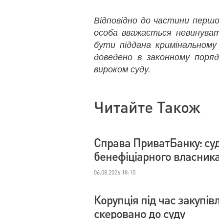
Відповідно до частини першо
особа вважається невинуват
бути піддана кримінальному 
доведено в законному поряд
вироком суду.
Читайте Також
Справа ПриватБанку: су
бенефіціарного власник
06.08.2026 18:10
Корупція під час закупі
скеровано до суду