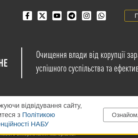
П
Очищення влади від корупції зар
успішного суспільства та ефекти
уючи відвідування сайту,
мтеся з
Політикою
Ознайом
іщені на умовах ліцензії
Creative Commons Attribution-NonCo
нційності НАБУ
ких матеріалів, розміщених на сайті, дозволяється за умов
ткового використання матеріалів.