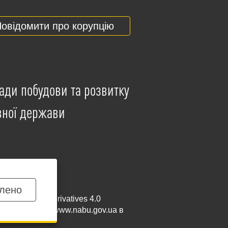
овідомити про корупцію
ади побудови та розвитку
вної держави
лено
mmercial-NoDerivatives 4.0
и посилання на
www.nabu.gov.ua
в