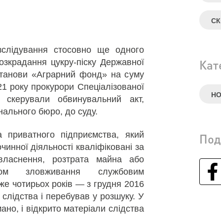
СК
слідування стосовно ще одного
озкрадання цукру-піску Державної
Кат
станови «Аграрний фонд» на суму
21 року прокурори Спеціалізованої
Н
и скерували обвинувальний акт,
ального бюро, до суду.
а приватного підприємства, який
Под
чинної діяльності кваліфіковані за
ивласнення, розтрата майна або
ом зловживання службовим
е чотирьох років — з грудня 2016
 слідства і перебував у розшуку. У
ано, і відкрито матеріали слідства