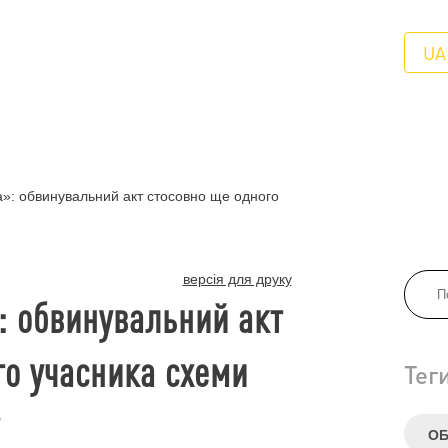
UA
»: обвинувальний акт стосовно ще одного
версія для друку
: обвинувальний акт
го учасника схеми
Тег
ОБ