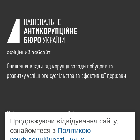
офіційний вебсайт
Очищення влади від корупції заради побудови та
розвитку успішного суспільства та ефективної держави
Всі матеріали на цьому сайті розміщені на умовах
Продовжуючи відвідування сайту,
ліцензії
Creative Commons Attribution-NonCommercial-
NoDerivatives 4.0 International
. Використання будь-
ознайомтеся з
Політикою
яких матеріалів, розміщених на сайті, дозволяється
конфіденційності НАБУ