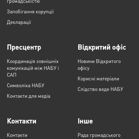
громадськістю
Запобігання корупції
Декларації
Пресцентр
Відкритий офіс
Координація зовнішніх
Новини Відкритого
комунікацій між НАБУ і
офісу
САП
Корисні матеріали
Cимволіка НАБУ
Слідство веде НАБУ
Контакти для медіа
Контакти
Інше
Контакти
Рада громадського