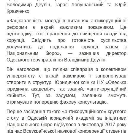
Володимир Деулін, Тарас Лопушанський та Юрій
Кравченко.
«Зацікавленість молоді в питаннях антикорупційної
реформи є вкрай важливим показником. Це
підтверджує їхнє прагнення до очищення влади від
корупції. Свідчить про готовність суспільства
долучитись до подолання корупції разом з
Національним бюро», — зазначив директор
Одеського теруправління Володимир Деулін.
Він наголосив, що плідна співпраця з колективом
університету є вкрай важливою і запропонував
створити в структурі Юридичної клініки НУ «Одеська
юридична академія», так званий, «антикорупційний
кабінет». Тут, за задумом, заявники зможуть
отримувати попередню фахову консультацію.
Перше засідання такого «антикорупційного» круглого
столу в Одеській юридичній академії за ініціативи
Національного бюро відбулося в листопаді 2017 року
під час Всеукраїнської наукової конференції студентів