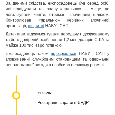
За даними слідства, експосадовець був серед осіб,
які відвідували так звану «пральню» — місце, де
легалізували кошти, отримані злочинним шляхом.
Контролював «пральню» керівник злочинної
організації,
викритої
НАБУ і САП.
Детективи задокументували передачу підозрюваному
та його довіреній особі понад 1,2 млн доларів США та
майже 100 тис. євро готівкою.
Експосадовець також
підозрюється
НАБУ і САП у
зловживанні службовим становищем та одержанні
неправомірної вигоди в особливо великому розмірі.
21.08.2025
Реєстрація справи в ЄРДР