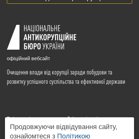
офіційний вебсайт
Очищення влади від корупції заради побудови та
розвитку успішного суспільства та ефективної держави
Всі матеріали на цьому сайті розміщені на умовах
ліцензії
Creative Commons Attribution-NonCommercial-
Продовжуючи відвідування сайту,
NoDerivatives 4.0 International
. Використання будь-
ознайомтеся з
Політикою