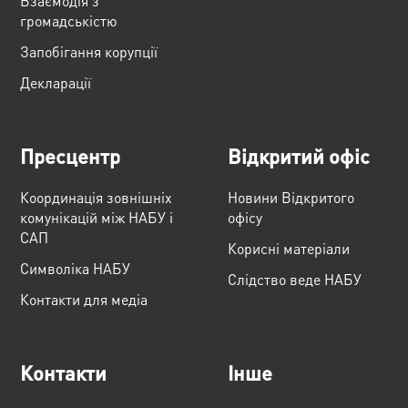
Взаємодія з
громадськістю
Запобігання корупції
Декларації
Пресцентр
Відкритий офіс
Координація зовнішніх
Новини Відкритого
комунікацій між НАБУ і
офісу
САП
Корисні матеріали
Cимволіка НАБУ
Слідство веде НАБУ
Контакти для медіа
Контакти
Інше