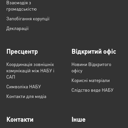
Взаємодія з
громадськістю
Запобігання корупції
Декларації
Пресцентр
Відкритий офіс
Координація зовнішніх
Новини Відкритого
комунікацій між НАБУ і
офісу
САП
Корисні матеріали
Cимволіка НАБУ
Слідство веде НАБУ
Контакти для медіа
Контакти
Інше