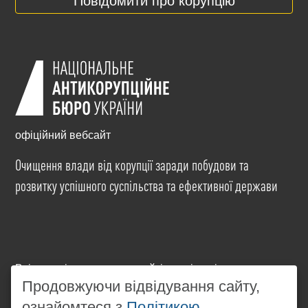
Повідомити про корупцію
офіційний вебсайт
Очищення влади від корупції заради побудови та
розвитку успішного суспільства та ефективної держави
Всі матеріали на цьому сайті розміщені на умовах
Продовжуючи відвідування сайту,
ліцензії
Creative Commons Attribution-NonCommercial-
NoDerivatives 4.0 International
. Використання будь-
ознайомтеся з
Політикою