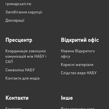
громадськістю
Запобігання корупції
Декларації
Пресцентр
Відкритий офіс
Координація зовнішніх
Новини Відкритого
комунікацій між НАБУ і
офісу
САП
Корисні матеріали
Cимволіка НАБУ
Слідство веде НАБУ
Контакти для медіа
Контакти
Інше
Контакти
Рада громадського