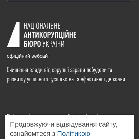
офіційний вебсайт
Очищення влади від корупції заради побудови та
розвитку успішного суспільства та ефективної держави
Всі матеріали на цьому сайті розміщені на умовах
ліцензії
Creative Commons Attribution-NonCommercial-
Продовжуючи відвідування сайту,
NoDerivatives 4.0 International
. Використання будь-
ознайомтеся з
Політикою
яких матеріалів, розміщених на сайті, дозволяється