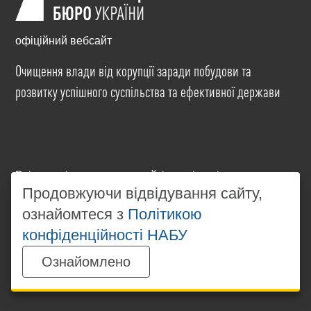
офіційний вебсайт
Очищення влади від корупції заради побудови та
розвитку успішного суспільства та ефективної держави
Всі матеріали на цьому сайті розміщені на умовах
ліцензії
Creative Commons Attribution-NonCommercial-
Продовжуючи відвідування сайту,
NoDerivatives 4.0 International
. Використання будь-
ознайомтеся з
Політикою
яких матеріалів, розміщених на сайті, дозволяється
конфіденційності НАБУ
за умови посилання на
www.nabu.gov.ua
в
незалежності від повного або часткового
Ознайомлено
використання матеріалів.