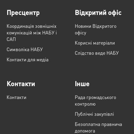
Пресцентр
Відкритий офіс
Координація зовнішніх
Новини Відкритого
комунікацій між НАБУ і
офісу
САП
Корисні матеріали
Cимволіка НАБУ
Слідство веде НАБУ
Контакти для медіа
Контакти
Інше
Контакти
Рада громадського
контролю
Публічні закупівлі
Безоплатна правнича
допомога