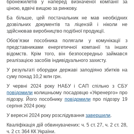
бронежилетів у наперед визначеної компанії за
ціною, вдвічі вищою за ринкову.
Ба більше, цей постачальник не мав необхідних
дозвільних документів та ліцензій і ніколи не
здійснював виробництво подібної продукції.
Обов’язки пособника полягали у комунікації з
представниками енергетичної компанії та інших
відомств. Крім того, він безпосередньо займався
реалізацією засобів індивідуального захисту.
У результаті оборудки державі заподіяно збитків на
суму понад 10,2 млн грн.
У червні 2024 року НАБУ і САП спільно з СБУ
повідомили
колишньому посадовцю «Укренерго» про
підозру. Його пособнику
повідомили
про підозру 19
серпня 2024 року.
У вересні 2024 року розслідування
завершили
.
Кваліфікація дій обвинувачених: ч. 5 ст. 27, ч. 2 ст. 28,
ч. 2 ст. 364 КК України.