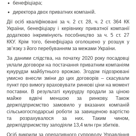
бенефіціара;
директора двох приватних компаній.
Дії осіб кваліфіковані за ч. 2 ст. 28, ч. 2 ст. 364 КК
України, бенефіціару і керівнику приватної компанії
додатково інкримінують пособництво за ч. 5 ст. 27
ККУ. Крім того, бенефіціара оголошено у розшук у
зв’язку з його перебуванням за межами України.
За даними слідства, на початку 2020 року посадовці
уклали договори на постачання приватним компаніям
кукурудзи майбутнього врожаю. Згодом підозрювані
умисно внесли зміни до цих договорів – скасували
пункт про вимогу враховувати ринкові ціни на момент
поставки. В результаті кукурудзу продали за ціною
майже вдвічі меншою за ринкову. Також
держпідприємство замовило у вказаних компаній
сільськогосподарські роботи за завищеною вартістю
та розрахувалося за них. Таким чином,
держпідприємству заподіяли 13,4 млн грн збитків.
Осіб викрили за оперативного супроводу Управління