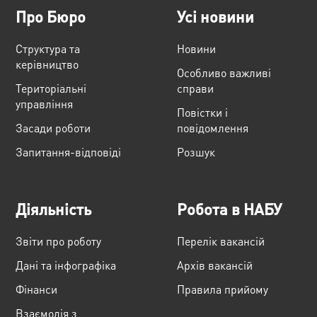
Про Бюро
Усі новини
Структура та
Новини
керівництво
Особливо важливі
Територіальні
справи
управління
Повістки і
Засади роботи
повідомлення
Запитання-відповіді
Розшук
Діяльність
Робота в НАБУ
Звіти про роботу
Перелік вакансій
Дані та інфографіка
Архів вакансій
Фінанси
Правила прийому
Взаємодія з