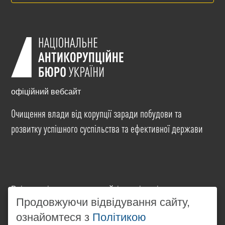
офіційний вебсайт
Очищення влади від корупції заради побудови та
розвитку успішного суспільства та ефективної держави
Всі матеріали на цьому сайті розміщені на умовах
ліцензії
Creative Commons Attribution-NonCommercial-
Продовжуючи відвідування сайту,
NoDerivatives 4.0 International
. Використання будь-
ознайомтеся з
Політикою
яких матеріалів, розміщених на сайті, дозволяється