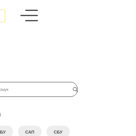
и
БУ
САП
СБУ