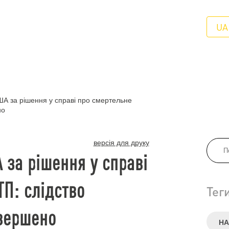
UA
ША за рішення у справі про смертельне
но
версія для друку
А за рішення у справі
ТП: слідство
Тег
авершено
НА