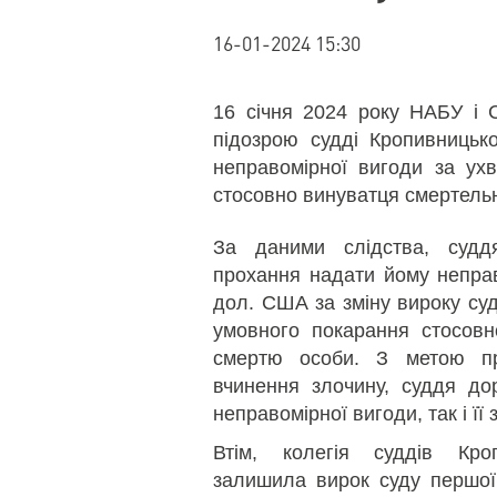
16-01-2024 15:30
16 січня 2024 року НАБУ і 
підозрою судді Кропивницько
неправомірної вигоди за ух
стосовно винуватця смертель
За даними слідства, судд
прохання надати йому неправо
дол. США за зміну вироку суд
умовного покарання стосовн
смертю особи. З метою пр
вчинення злочину, суддя до
неправомірної вигоди, так і її
Втім, колегія суддів Кро
залишила вирок суду першої 