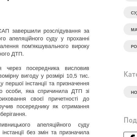
СУ
МА
САП завершили розслідування за
го апеляційного суду у проханні
валення пом'якшувального вироку
РО
ного ДТП.
я через посередника висловив
Кат
мірну вигоду у розмірі 10,5 тис.
у першої інстанції та призначення
о особи, яка спричинила ДТП зі
Н
иховання своєї причетності до
ручив посереднику як отримання
 зберігання.
Под
пивницького апеляційного суду
інстанції без змін та призначила