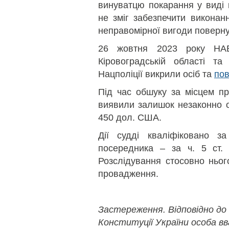
винуватцю покарання у виді 
не зміг забезпечити виконанн
неправомірної вигоди поверн
26 жовтня 2023 року Н
Кіровоградській області та
Нацполіції викрили осіб та
по
Під час обшуку за місцем п
виявили залишок незаконно о
450 дол. США.
Дії судді кваліфіковано з
посередника – за ч. 5 ст. 
Розслідування стосовно ньог
провадження.
Застереження. Відповідно до
Конституції України особа в