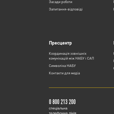
Засади роботи
Запитання-відповіді
Пресцентр
Координація зовнішніх
комунікацій між НАБУ і САП
Cимволіка НАБУ
Контакти для медіа
0 800 213 200
cпеціальна
телефонна лінія