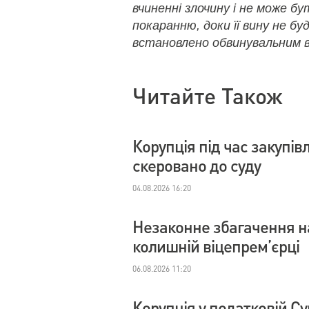
вчиненні злочину і не може б
покаранню, доки її вину не бу
встановлено обвинувальним в
Читайте Також
Корупція під час закупі
скеровано до суду
04.08.2026 16:20
Незаконне збагачення на
колишній віцепрем’єрці
06.08.2026 11:20
Корупція у податковій С