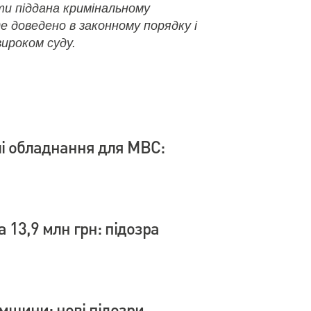
ути піддана кримінальному
де доведено в законному порядку і
ироком суду.
влі обладнання для МВС:
 13,9 млн грн: підозра
умщини: нові підозри