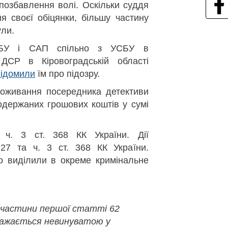
позбавлення волі. Оскільки суддя
я своєї обіцянки, більшу частину
ули.
АБУ і САП спільно з УСБУ в
 ДСР в Кіровоградській області
відомили
їм про підозру.
роживання посередника детективи
держаних грошових коштів у сумі
а ч. 3 ст. 368 КК України. Дії
27 та ч. 3 ст. 368 КК України.
о виділили в окреме кримінальне
 частини першої статті 62
важається невинуватою у