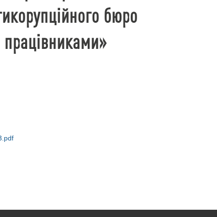
тикорупційного бюро
и працівниками»
.pdf