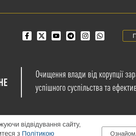
П
Очищення влади від корупції зар
успішного суспільства та ефекти
уючи відвідування сайту,
мтеся з
Політикою
Ознайом