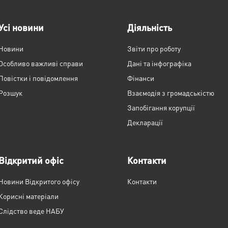
Усі новини
Діяльність
Новини
Звіти про роботу
Особливо важливі справи
Дані та інфографіка
Повістки і повідомлення
Фінанси
Розшук
Взаємодія з громадськістю
Запобігання корупції
Декларації
Відкритий офіс
Контакти
Новини Відкритого офісу
Контакти
Корисні матеріали
Слідство веде НАБУ