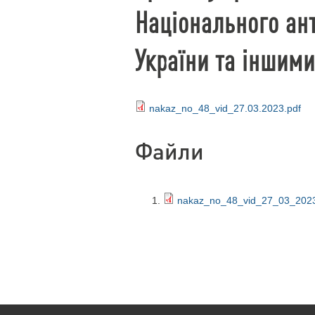
Національного ан
України та іншим
nakaz_no_48_vid_27.03.2023.pdf
Файли
nakaz_no_48_vid_27_03_2023