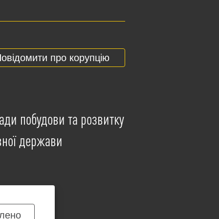
овідомити про корупцію
ади побудови та розвитку
вної держави
лено