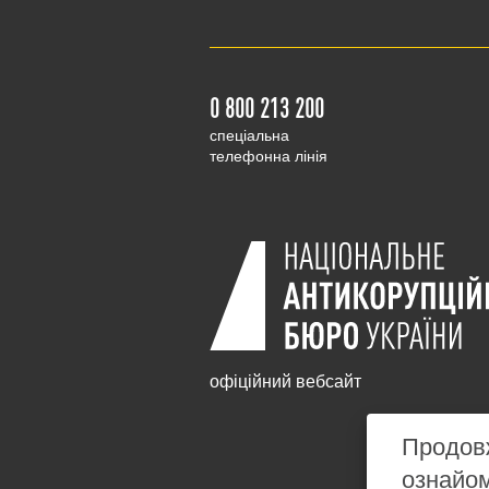
0 800 213 200
cпеціальна
телефонна лінія
офіційний вебсайт
Продовж
ознайо