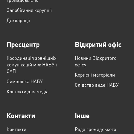
Запобігання корупції
Декларації
Пресцентр
Відкритий офіс
Координація зовнішніх
Новини Відкритого
комунікацій між НАБУ і
офісу
САП
Корисні матеріали
Cимволіка НАБУ
Слідство веде НАБУ
Контакти для медіа
Контакти
Інше
Контакти
Рада громадського