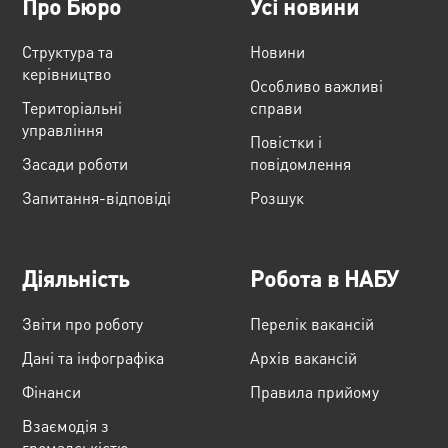
Про Бюро
Усі новини
Структура та
Новини
керівництво
Особливо важливі
Територіальні
справи
управління
Повістки і
Засади роботи
повідомлення
Запитання-відповіді
Розшук
Діяльність
Робота в НАБУ
Звіти про роботу
Перелік вакансій
Дані та інфографіка
Архів вакансій
Фінанси
Правила прийому
Взаємодія з
громадськістю