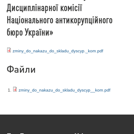
Дисциплінарної комісії
Національного антикорупційного
бюро України»
zminy_do_nakazu_do_skladu_dyscyp._kom.pdf
Файли
zminy_do_nakazu_do_skladu_dyscyp__kom.pdf