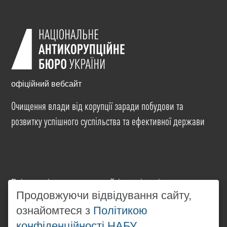
офіційний вебсайт
Очищення влади від корупції заради побудови та
розвитку успішного суспільства та ефективної держави
Всі матеріали на цьому сайті розміщені на умовах
ліцензії
Creative Commons Attribution-NonCommercial-
Продовжуючи відвідування сайту,
NoDerivatives 4.0 International
. Використання будь-
ознайомтеся з
Політикою
яких матеріалів, розміщених на сайті, дозволяється
конфіденційності НАБУ
за умови посилання на
www.nabu.gov.ua
в