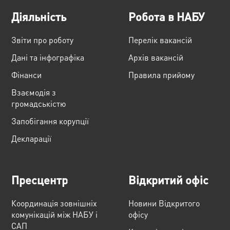
Діяльність
Робота в НАБУ
Звіти про роботу
Перелік вакансій
Дані та інфографіка
Архів вакансій
Фінанси
Правила прийому
Взаємодія з
громадськістю
Запобігання корупції
Декларації
Пресцентр
Відкритий офіс
Координація зовнішніх
Новини Відкритого
комунікацій між НАБУ і
офісу
САП