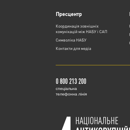
Пресцентр
Координація зовнішніх
комунікацій між НАБУ і САП
Cимволіка НАБУ
Контакти для медіа
0 800 213 200
cпеціальна
телефонна лінія