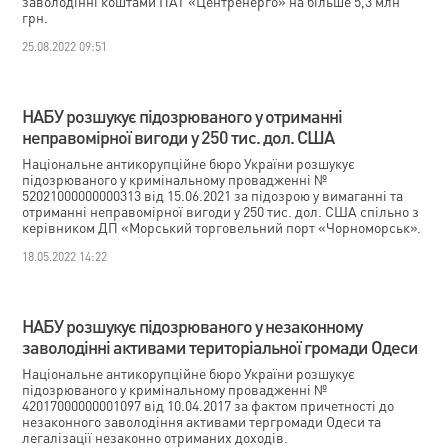
заволодінні коштами ПАТ «Центренерго» на більше 5,3 млн
грн.
25.08.2022 09:51
НАБУ розшукує підозрюваного у отриманні
неправомірної вигоди у 250 тис. дол. США
Національне антикорупційне бюро України розшукує
підозрюваного у кримінальному провадженні №
52021000000000313 від 15.06.2021 за підозрою у вимаганні та
отриманні неправомірної вигоди у 250 тис. дол. США спільно з
керівником ДП «Морський торговельний порт «Чорноморськ».
18.05.2022 14:22
НАБУ розшукує підозрюваного у незаконному
заволодінні активами територіальної громади Одеси
Національне антикорупційне бюро України розшукує
підозрюваного у кримінальному провадженні №
42017000000001097 від 10.04.2017 за фактом причетності до
незаконного заволодіння активами тергромади Одеси та
легалізації незаконно отриманих доходів.