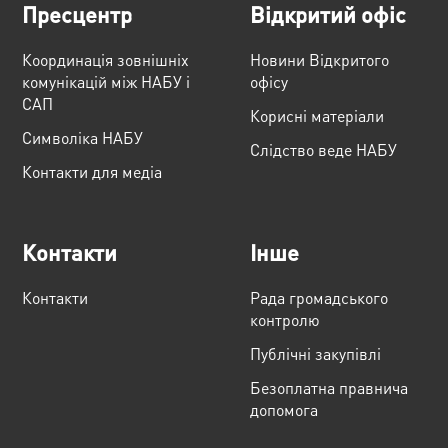
Пресцентр
Відкритий офіс
Координація зовнішніх
Новини Відкритого
комунікацій між НАБУ і
офісу
САП
Корисні матеріали
Cимволіка НАБУ
Слідство веде НАБУ
Контакти для медіа
Контакти
Інше
Контакти
Рада громадського
контролю
Публічні закупівлі
Безоплатна правнича
допомога