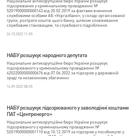
Національне антикорупційне бюро України розшукує
підозрюваних у кримінальному провадженні №
52019000000000143 від 20.02.2019 за фактами вчинення
службовими особами АБ «Укргазбанк», у складі організованої
групи, розтрати коштів цього банку, шляхом зловживання
службовим становищем, та службового підроблення.
24.10.2022 11:50
НАБУ розшукує народного депутата
Національне антикорупційне бюро України розшукує
підозрюваного у кримінальному провадженні №
42022000000000676 від 07.06.2022 за підозрою у державній
зраді та незаконному збагаченні.
16.09.2022 08:55
НАБУ розшукує підозрюваного у заволодінні коштами
ПАТ «Центренерго»
Національне антикорупційне бюро України розшукує
підозрюваного у кримінальному провадженні №
52019000000001110 від 10.12.2019 за підозрою у пособництві у