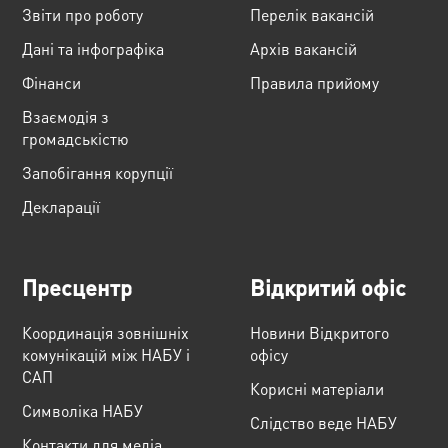
Звіти про роботу
Перелік вакансій
Дані та інфографіка
Архів вакансій
Фінанси
Правила прийому
Взаємодія з
громадськістю
Запобігання корупції
Декларації
Пресцентр
Відкритий офіс
Координація зовнішніх
Новини Відкритого
комунікацій між НАБУ і
офісу
САП
Корисні матеріали
Cимволіка НАБУ
Слідство веде НАБУ
Контакти для медіа