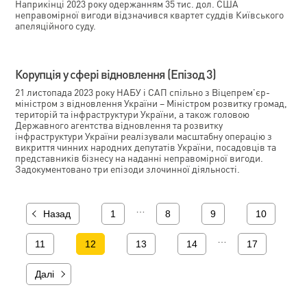
Наприкінці 2023 року одержанням 35 тис. дол. США
неправомірної вигоди відзначився квартет суддів Київського
апеляційного суду.
Корупція у сфері відновлення (Епізод 3)
21 листопада 2023 року НАБУ і САП спільно з Віцепрем'єр-
міністром з відновлення України – Міністром розвитку громад,
територій та інфраструктури України, а також головою
Державного агентства відновлення та розвитку
інфраструктури України реалізували масштабну операцію з
викриття чинних народних депутатів України, посадовців та
представників бізнесу на наданні неправомірної вигоди.
Задокументовано три епізоди злочинної діяльності.
…
Назад
1
8
9
10
…
11
12
13
14
17
Далі