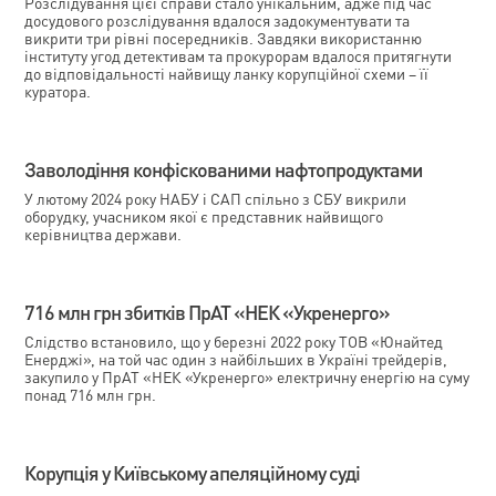
Розслідування цієї справи стало унікальним, адже під час
досудового розслідування вдалося задокументувати та
викрити три рівні посередників. Завдяки використанню
інституту угод детективам та прокурорам вдалося притягнути
до відповідальності найвищу ланку корупційної схеми – її
куратора.
Заволодіння конфіскованими нафтопродуктами
У лютому 2024 року НАБУ і САП спільно з СБУ викрили
оборудку, учасником якої є представник найвищого
керівництва держави.
716 млн грн збитків ПрАТ «НЕК «Укренерго»
Слідство встановило, що у березні 2022 року ТОВ «Юнайтед
Енерджі», на той час один з найбільших в Україні трейдерів,
закупило у ПрАТ «НЕК «Укренерго» електричну енергію на суму
понад 716 млн грн.
Корупція у Київському апеляційному суді